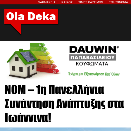
ΦΑΡΜΑΚΕΙΑ
ΚΑΙΡΟΣ
ΤΙΜΕΣ ΚΑΥΣΙΜΩΝ
ΕΠΙΚΟΙΝΩΝΙΑ
ΝΟΜ – 1η Πανελλήνια
Συνάντηση Ανάπτυξης στα
Ιωάννινα!