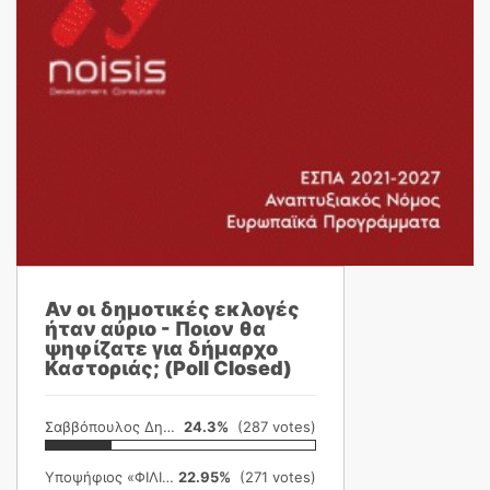
Αν οι δημοτικές εκλογές
ήταν αύριο - Ποιον θα
ψηφίζατε για δήμαρχο
Καστοριάς; (Poll Closed)
Σαββόπουλος Δημήτρης
24.3%
(287 votes)
Υποψήφιος «ΦΙΛΙΚΗ ΕΤΑΙΡΕΙΑ»
22.95%
(271 votes)