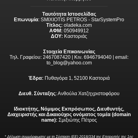
Ταυτότητα Ιστοσελίδας
Επωνυμία
: SMIXIOTIS PETROS - StarSystemPro
Τίτλος:
oladeka.com
ΑΦΜ:
050949912
ΔΟΥ:
Καστοριάς
Στοιχεία Επικοινωνίας
Τηλ. Γραφείου: 2467087420 | Κιν. 6946794040 | email:
to_blog@yahoo.com
Έδρα:
Πυθαγόρα 1, 52100 Καστοριά
Διευθ. Σύνταξης
: Ανθούλα Χατζηχριστοφόρου
Ιδιοκτήτης, Νόμιμος Εκπρόσωπος, Διευθυντής,
Διαχειριστής και Δικαιούχος ονόματος τομέα (domain
name):
Σμιξιώτης Πέτρος
* Δήλωση συμμόρφωσης με τη Σύσταση (ΕΕ) 2018/334 της Επιτροπής της 1ης