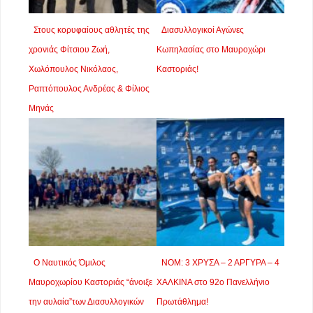
Στους κορυφαίους αθλητές της
Διασυλλογικοί Αγώνες
χρονιάς Φίτσιου Ζωή,
Κωπηλασίας στο Μαυροχώρι
Χωλόπουλος Νικόλαος,
Καστοριάς!
Ραπτόπουλος Ανδρέας & Φίλιος
Μηνάς
Ο Ναυτικός Όμιλος
ΝΟΜ: 3 ΧΡΥΣΑ – 2 ΑΡΓΥΡΑ – 4
Μαυροχωρίου Καστοριάς “άνοιξε
ΧΑΛΚΙΝΑ στο 92ο Πανελλήνιο
την αυλαία”των Διασυλλογικών
Πρωτάθλημα!