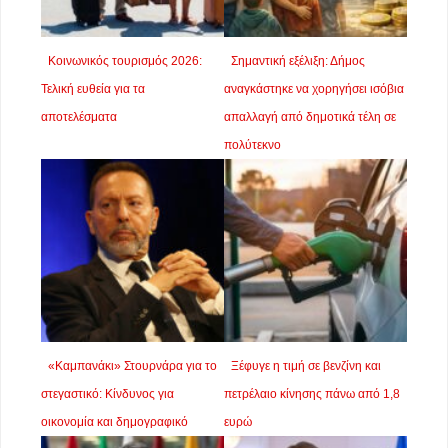
Κοινωνικός τουρισμός 2026:
Σημαντική εξέλιξη: Δήμος
Τελική ευθεία για τα
αναγκάστηκε να χορηγήσει ισόβια
αποτελέσματα
απαλλαγή από δημοτικά τέλη σε
πολύτεκνο
«Καμπανάκι» Στουρνάρα για το
Ξέφυγε η τιμή σε βενζίνη και
στεγαστικό: Κίνδυνος για
πετρέλαιο κίνησης πάνω από 1,8
οικονομία και δημογραφικό
ευρώ