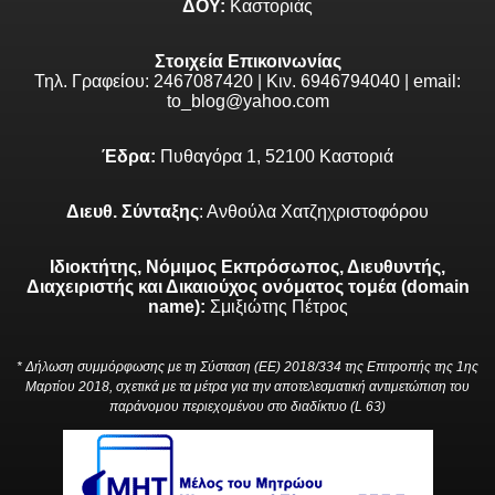
ΔΟΥ:
Καστοριάς
Στοιχεία Επικοινωνίας
Τηλ. Γραφείου: 2467087420 | Κιν. 6946794040 | email:
to_blog@yahoo.com
Έδρα:
Πυθαγόρα 1, 52100 Καστοριά
Διευθ. Σύνταξης
: Ανθούλα Χατζηχριστοφόρου
Ιδιοκτήτης, Νόμιμος Εκπρόσωπος, Διευθυντής,
Διαχειριστής και Δικαιούχος ονόματος τομέα (domain
name):
Σμιξιώτης Πέτρος
* Δήλωση συμμόρφωσης με τη Σύσταση (ΕΕ) 2018/334 της Επιτροπής της 1ης
Μαρτίου 2018, σχετικά με τα μέτρα για την αποτελεσματική αντιμετώπιση του
παράνομου περιεχομένου στο διαδίκτυο (L 63)