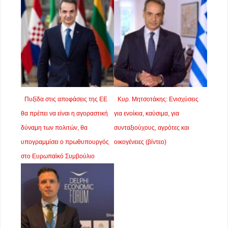
Πυξίδα στις αποφάσεις της ΕΕ
Κυρ. Μητσοτάκης: Ενισχύσεις
θα πρέπει να είναι η αγοραστική
για ενοίκια, καύσιμα, για
δύναμη των πολιτών, θα
συνταξιούχους, αγρότες και
υπογραμμίσει ο πρωθυπουργός
οικογένειες (βίντεο)
στο Ευρωπαϊκό Συμβούλιο