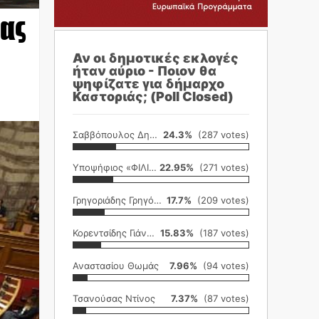
ας
Αν οι δημοτικές εκλογές
ήταν αύριο - Ποιον θα
ψηφίζατε για δήμαρχο
Καστοριάς; (Poll Closed)
Σαββόπουλος Δημήτρης
24.3%
(287 votes)
Υποψήφιος «ΦΙΛΙΚΗ ΕΤΑΙΡΕΙΑ»
22.95%
(271 votes)
Γρηγοριάδης Γρηγόρης
17.7%
(209 votes)
Κορεντσίδης Γιάννης
15.83%
(187 votes)
Αναστασίου Θωμάς
7.96%
(94 votes)
Τσανούσας Ντίνος
7.37%
(87 votes)