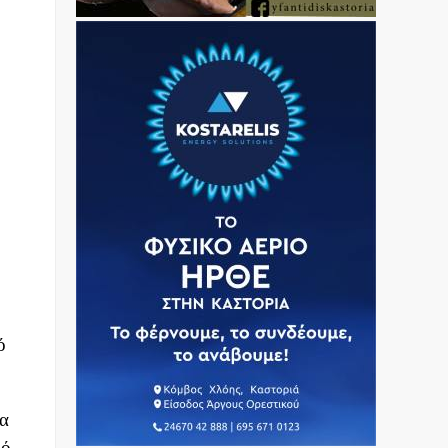
ό
ια
κό