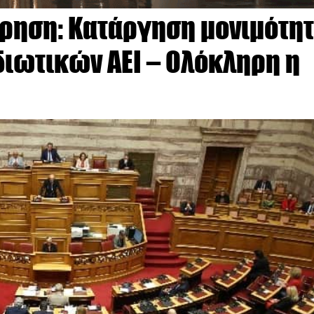
ρηση: Κατάργηση μονιμότητ
διωτικών ΑΕΙ – Ολόκληρη η