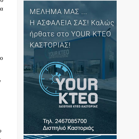
ια
ιο
ν
υ