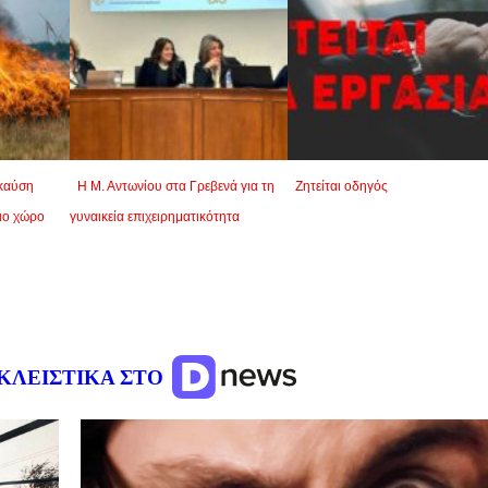
 καύση
Η Μ. Αντωνίου στα Γρεβενά για τη
Ζητείται οδηγός
ιο χώρο
γυναικεία επιχειρηματικότητα
ΚΛΕΙΣΤΙΚΑ ΣΤΟ