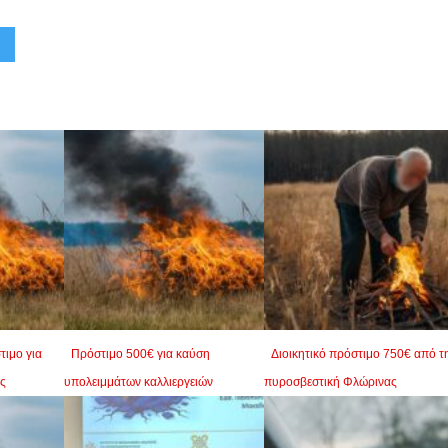
τιμο για
Πρόστιμο 500€ για καύση
Διοικητικό πρόστιμο 750€ από τ
ς
υπολειμμάτων καλλιεργειών
πυροσβεστική Φλώρινας