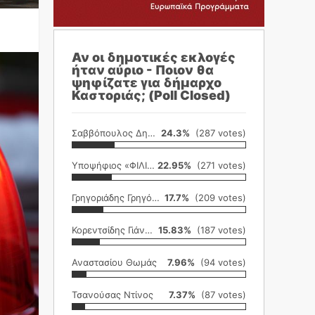
Αν οι δημοτικές εκλογές
ήταν αύριο - Ποιον θα
ψηφίζατε για δήμαρχο
Καστοριάς; (Poll Closed)
Σαββόπουλος Δημήτρης
24.3%
(287 votes)
Υποψήφιος «ΦΙΛΙΚΗ ΕΤΑΙΡΕΙΑ»
22.95%
(271 votes)
Γρηγοριάδης Γρηγόρης
17.7%
(209 votes)
Κορεντσίδης Γιάννης
15.83%
(187 votes)
Αναστασίου Θωμάς
7.96%
(94 votes)
Τσανούσας Ντίνος
7.37%
(87 votes)