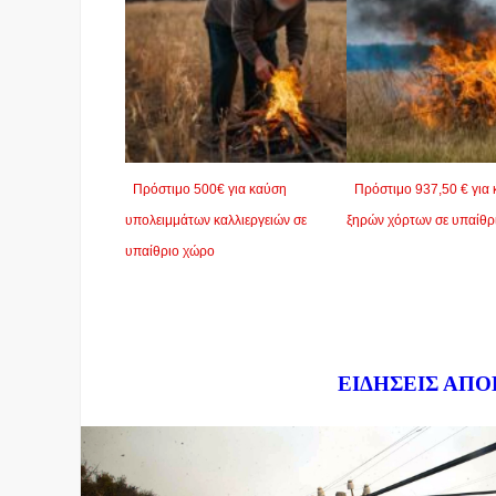
Πρόστιμο 500€ για καύση
Πρόστιμο 937,50 € για
υπολειμμάτων καλλιεργειών σε
ξηρών χόρτων σε υπαίθρ
υπαίθριο χώρο
Dnews.gr
ΕΙΔΗΣΕΙΣ ΑΠΟ