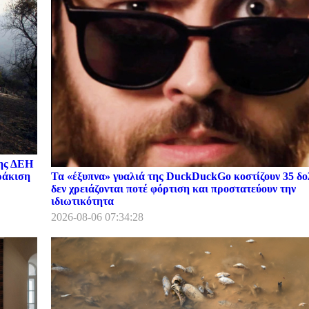
της ΔΕΗ
Τα «έξυπνα» γυαλιά της DuckDuckGo κοστίζουν 35 δο
ωράκιση
δεν χρειάζονται ποτέ φόρτιση και προστατεύουν την
ιδιωτικότητα
2026-08-06 07:34:28