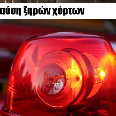
 καύση ξηρών χόρτων