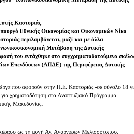
ευτής Καστοριάς
π
ουργό
Εθνικής Οικονομίας και Ο
ι
κονομικ
ών
Νίκο
τοριάς περιλαμβάνεται
, μαζί
και με άλλα
νωνικοοικονομική Μετάβαση της Δυτικής
όφασή του εντάχ
θηκε στο
συγχρηματοδοτούμενο σκέλο
ίων Επενδύσεων (ΑΠΔΕ) της Περιφέρεια
ς
Δυτικής
έργα που αφορούν στην Π.Ε. Καστοριάς -σε σύνολο 18 γ
ν για χρηματοδότηση στο Αναπτυξιακό Πρόγραμμα
τικής Μακεδονίας.
κέρασο ως τη μονή Αγ. Αναργύρων Μελισσότοπου,