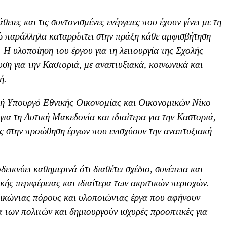
θειες και τις συντονισμένες ενέργειες που έχουν
γίνει
με τη
ώ παράλληλα καταρρίπτει στην πράξη κάθε αμφισβήτηση
υ. Η
υλοποίηση του έργου για τη
λειτουργία
της Σχολής
υση για τ
ην Καστοριά, με αναπτυξιακά, κοινωνικά και
ή.
ή Υπουργό Εθνικής Οικονομίας και Οικονομικών Νίκο
για τη Δυτική Μα
κεδονία και ιδιαίτερα
για την Καστοριά,
ας στην προώθηση έργων που ενισχύουν την αναπτυξιακή
κνύει καθημερινά ότι διαθέτει σχέδιο, συνέπεια και
ικής περιφέρειας και ιδιαίτερα των ακριτικών περιοχών.
κδικώντας πόρους και υλοποιώντας έργα που αφήνουν
 των πολιτών και δημιουργούν ισχυ
ρές προοπτικές για