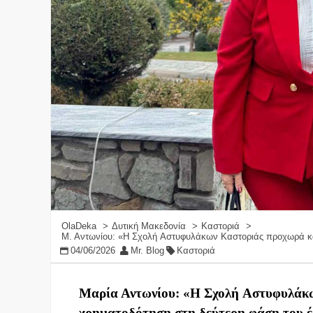
OlaDeka
Δυτική Μακεδονία
Καστοριά
Μ. Αντωνίου: «Η Σχολή Αστυφυλάκων Καστοριάς προχωρά κα
04/06/2026
Mr. Blog
Καστοριά
Μαρία Αντωνίου:
«
Η
Σχολή
Αστυφυλά
κ
χρηματοδότηση
στη δεύτερη φάση του 