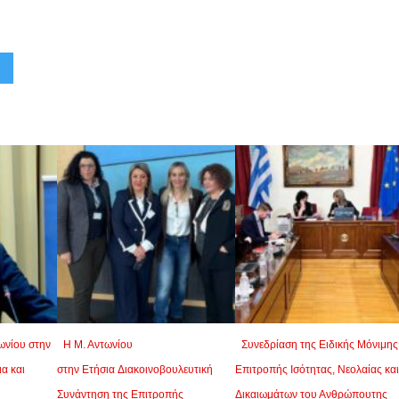
ωνίου στην
Η Μ. Αντωνίου
Συνεδρίαση της Ειδικής Μόνιμης
α και
στην Ετήσια Διακοινοβουλευτική
Επιτροπής Ισότητας, Νεολαίας και
Συνάντηση της Επιτροπής
Δικαιωμάτων του Ανθρώπουτης