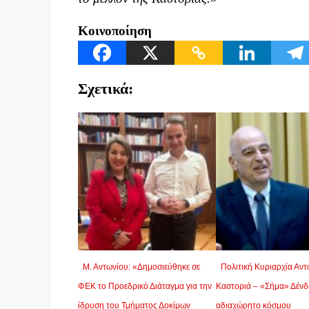
Κοινοποίηση
Σχετικά:
Μ. Αντωνίου: «Δημοσιεύθηκε σε
Πολιτική Κυριαρχία Αντ
ΦΕΚ το Προεδρικό Διάταγμα για την
Καστοριά – «Σήμα» Δένδι
ίδρυση του Τμήματος Δοκίμων
αδιαχώρητο κόσμου