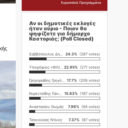
Αν οι δημοτικές εκλογές
ήταν αύριο - Ποιον θα
ψηφίζατε για δήμαρχο
Καστοριάς; (Poll Closed)
κής
Σαββόπουλος Δημήτρης
24.3%
(287 votes)
Υποψήφιος «ΦΙΛΙΚΗ ΕΤΑΙΡΕΙΑ»
22.95%
(271 votes)
Γρηγοριάδης Γρηγόρης
17.7%
(209 votes)
Κορεντσίδης Γιάννης
15.83%
(187 votes)
Αναστασίου Θωμάς
7.96%
(94 votes)
Τσανούσας Ντίνος
7.37%
(87 votes)