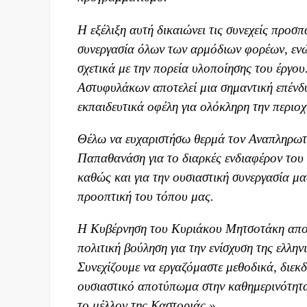
Η εξέλιξη αυτή δικαιώνει τις συνεχ
είς προσπά
συνεργασία όλων των αρμόδιων φορέων
, εν
σχετικά με την πορεία υλοποίησης του έργο
Αστυφυλάκων αποτελεί μια ση
μαντική επένδ
εκπαιδευτικά οφέλη για ολόκληρη την περιοχ
Θέλω να ευχαριστήσω θερμά τον Αναπληρωτ
Παπαθανάση για το διαρκές ενδιαφέρον του 
καθώς και για την ουσιαστική συνεργασία μ
προοπτική του τόπου μας.
Η Κυβέρνηση του Κυριάκου Μητσοτάκη αποδει
πολιτ
ική βούληση για την εν
ίσχυση της ελλην
Συνεχίζουμε να εργαζόμαστε μεθοδικά, διε
ουσιαστικό αποτύπωμα στην καθημερινότητα
το
μέλλον της Καστοριάς.»