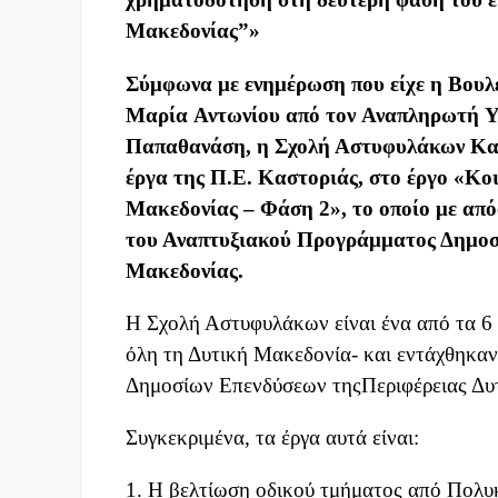
Μακεδονίας
”
»
Σύμφωνα με ενημέρωση που είχε
η Β
ουλ
Μαρία
Α
ντωνίου
από
τον
Αναπληρωτή
Υ
Παπαθανάση
,
η Σ
χολή Αστυ
φυλάκων Κασ
έργα
της
Π.Ε. Κ
α
σ
τοριάς,
στο έργο
«Κοι
Μακεδονίας
– Φάση 2»
,
το οποίο με απ
του Αναπτυξιακού Προγράμματος Δημοσ
Μακεδονίας
.
Η Σχολή Αστυφυλάκων είναι ένα από τα 6 
όλη τη Δυτική Μακεδονία- και εντάχθηκα
Δημοσίων Επενδύσεων τηςΠεριφέρειας Δυ
​Συγκεκριμένα, τα έργα αυτά είναι:
1. Η βελτίωση οδικού τμήματος από Πολυ