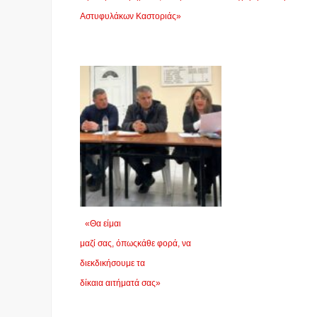
Αστυφυλάκων Καστοριάς»
«Θα είμαι
μαζί σας, όπωςκάθε φορά, να
διεκδικήσουμε τα
δίκαια αιτήματά σας»