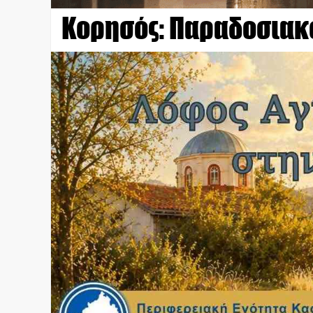
Κορησός: Παραδοσιακ