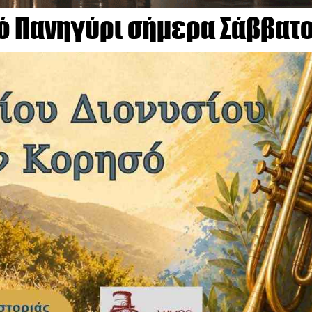
ό Πανηγύρι σήμερα Σάββατ