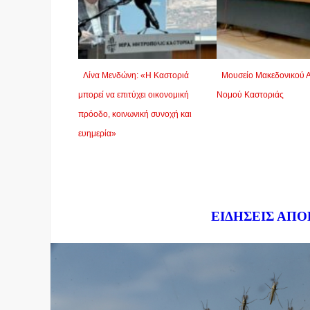
Λίνα Μενδώνη: «Η Καστοριά
Μουσείο Μακεδονικού 
μπορεί να επιτύχει οικονομική
Νομού Καστοριάς
πρόοδο, κοινωνική συνοχή και
ευημερία»
Dnews.gr
ΕΙΔΗΣΕΙΣ ΑΠΟ