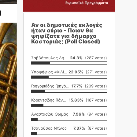
ο
Αν οι δημοτικές εκλογές
ήταν αύριο - Ποιον θα
ψηφίζατε για δήμαρχο
Καστοριάς; (Poll Closed)
Σαββόπουλος Δημήτρης
24.3%
(287 votes)
Υποψήφιος «ΦΙΛΙΚΗ ΕΤΑΙΡΕΙΑ»
22.95%
(271 votes)
Γρηγοριάδης Γρηγόρης
17.7%
(209 votes)
Κορεντσίδης Γιάννης
15.83%
(187 votes)
Αναστασίου Θωμάς
7.96%
(94 votes)
Τσανούσας Ντίνος
7.37%
(87 votes)