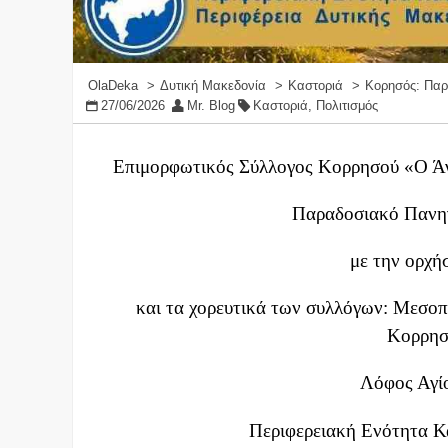
OlaDeka
Δυτική Μακεδονία
Καστοριά
Κορησός: Παρ
27/06/2026
Mr. Blog
Καστοριά
,
Πολιτισμός
Επιμορφωτικός Σύλλογος Κορρησού «Ο Άγ
Παραδοσιακό Πανηγ
με την ορχή
και τα χορευτικά των συλλόγων: Μεσο
Κορρησ
Λόφος Αγί
Περιφερειακή Ενότητα Κ