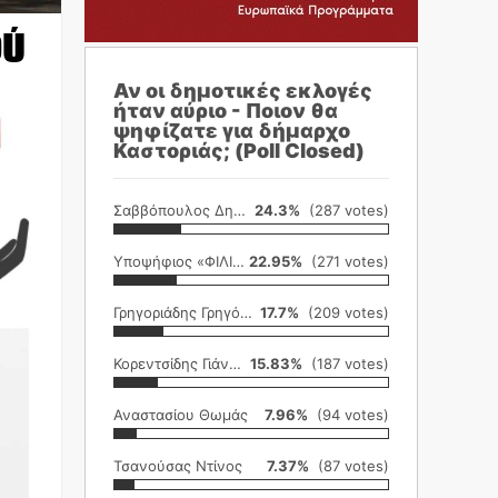
ού
Αν οι δημοτικές εκλογές
ήταν αύριο - Ποιον θα
ψηφίζατε για δήμαρχο
Καστοριάς; (Poll Closed)
Σαββόπουλος Δημήτρης
24.3%
(287 votes)
Υποψήφιος «ΦΙΛΙΚΗ ΕΤΑΙΡΕΙΑ»
22.95%
(271 votes)
Γρηγοριάδης Γρηγόρης
17.7%
(209 votes)
Κορεντσίδης Γιάννης
15.83%
(187 votes)
Αναστασίου Θωμάς
7.96%
(94 votes)
Τσανούσας Ντίνος
7.37%
(87 votes)