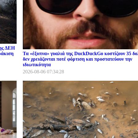
της ΔΕΗ
Τα «έξυπνα» γυαλιά της DuckDuckGo κοστίζουν 35 δο
ωράκιση
δεν χρειάζονται ποτέ φόρτιση και προστατεύουν την
ιδιωτικότητα
2026-08-06 07:34:28