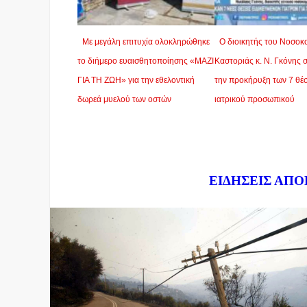
Με μεγάλη επιτυχία ολοκληρώθηκε
Ο διοικητής του Νοσοκ
το διήμερο ευαισθητοποίησης «ΜΑΖΙ
Καστοριάς κ. Ν. Γκόνης 
ΓΙΑ ΤΗ ΖΩΗ» για την εθελοντική
την προκήρυξη των 7 θέ
δωρεά μυελού των οστών
ιατρικού προσωπικού
Dnews.gr
ΕΙΔΗΣΕΙΣ ΑΠΟ