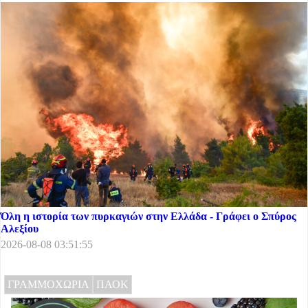
Όλη η ιστορία των πυρκαγιών στην Ελλάδα - Γράφει ο Σπύρος
Αλεξίου
2026-08-08 03:51:55
ΓΡΑΜΜΟΧΩΡΙΑ
ΠΑΟΚ