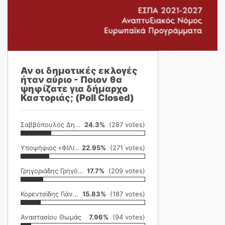
Αν οι δημοτικές εκλογές
ήταν αύριο - Ποιον θα
ψηφίζατε για δήμαρχο
Καστοριάς; (Poll Closed)
Σαββόπουλος Δημήτρης
24.3%
(287 votes)
Υποψήφιος «ΦΙΛΙΚΗ ΕΤΑΙΡΕΙΑ»
22.95%
(271 votes)
Γρηγοριάδης Γρηγόρης
17.7%
(209 votes)
Κορεντσίδης Γιάννης
15.83%
(187 votes)
Αναστασίου Θωμάς
7.96%
(94 votes)