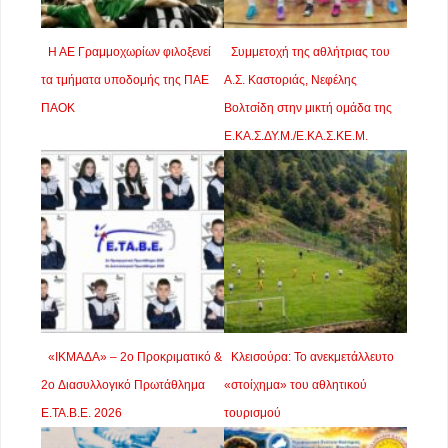
Η ΑΕ Γραμμοχωρίων φιλοξενεί
Συμμετοχή της αθλήτριας του
τα τμήματα υποδομής της ΠΑΕ
Α.Σ. Καστοριάς, Νεφέλης
ΠΑΟΚ
Βολτσίδη στην μικτή ομάδα της
Ε.ΚΑ.Σ.ΔΥ.Μ./Ε.ΚΑ.Σ.ΚΕ.Μ.
«ΙΚΜΑΔΑ» – 2ο Προκριματικό &
Κλεισούρα: Το ανεκμετάλλευτο
2o Διασυλλογικό Πρωτάθλημα
«στοίχημα» του αθλητικού
Ε.ΤΑ.Β.Ε. 2026
τουρισμού