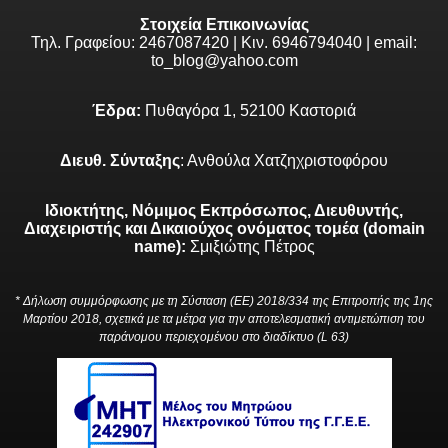
Στοιχεία Επικοινωνίας
Τηλ. Γραφείου: 2467087420 | Κιν. 6946794040 | email:
to_blog@yahoo.com
Έδρα:
Πυθαγόρα 1, 52100 Καστοριά
Διευθ. Σύνταξης
: Ανθούλα Χατζηχριστοφόρου
Ιδιοκτήτης, Νόμιμος Εκπρόσωπος, Διευθυντής,
Διαχειριστής και Δικαιούχος ονόματος τομέα (domain
name):
Σμιξιώτης Πέτρος
* Δήλωση συμμόρφωσης με τη Σύσταση (ΕΕ) 2018/334 της Επιτροπής της 1ης
Μαρτίου 2018, σχετικά με τα μέτρα για την αποτελεσματική αντιμετώπιση του
παράνομου περιεχομένου στο διαδίκτυο (L 63)