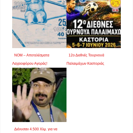
NOM – Αποτελέσματα
12ο Διεθνές Τουρνουά
Λαχειοφόρου Αγοράς!
Παλαιμάχων Καστοριάς
Διένυσαν 4.500 Χλμ. για να