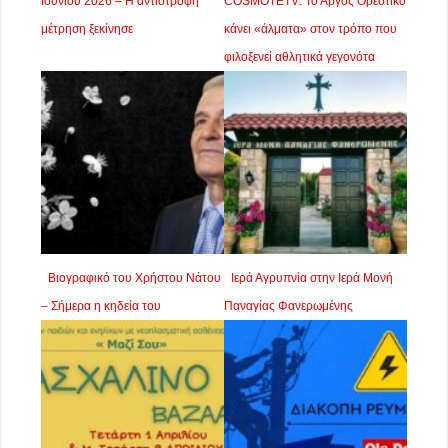
Ιουνίου 2026 – Η αντίστροφη
COSMOTETV: Το Άργος Ορεστικό
μέτρηση ξεκίνησε
κάνει «άλματα» στον τρόπο που
φιλοξενεί αθλητικά γεγονότα
Βιογραφικό του Χρήστου Νάτου
Ιερά Αγρυπνία στην Ιερά Μονή
– Σήμερα η κηδεία του
Παναγίας Φανερωμένης