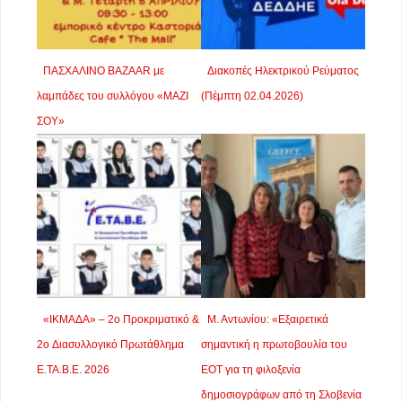
ΠΑΣΧΑΛΙΝΟ BAZAΑR με
Διακοπές Ηλεκτρικού Ρεύματος
λαμπάδες του συλλόγου «ΜΑΖΙ
(Πέμπτη 02.04.2026)
ΣΟΥ»
«ΙΚΜΑΔΑ» – 2ο Προκριματικό &
Μ. Αντωνίου: «Εξαιρετικά
2o Διασυλλογικό Πρωτάθλημα
σημαντική η πρωτοβουλία του
Ε.ΤΑ.Β.Ε. 2026
ΕΟΤ για τη φιλοξενία
δημοσιογράφων από τη Σλοβενία