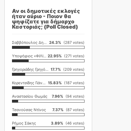
Αν οι δημοτικές εκλογές
ήταν αύριο - Ποιον θα
ψηφίζατε για δήμαρχο
Καστοριάς; (Poll Closed)
Σαββόπουλος Δημήτρης
24.3%
(287 votes)
Υποψήφιος «ΦΙΛΙΚΗ ΕΤΑΙΡΕΙΑ»
22.95%
(271 votes)
Γρηγοριάδης Γρηγόρης
17.7%
(209 votes)
Κορεντσίδης Γιάννης
15.83%
(187 votes)
Αναστασίου Θωμάς
7.96%
(94 votes)
Τσανούσας Ντίνος
7.37%
(87 votes)
Ρήμος Σάκης
3.89%
(46 votes)