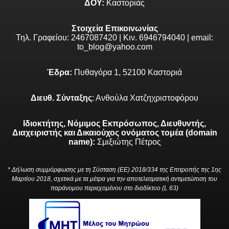
ΔΟΥ:
Καστοριάς
Στοιχεία Επικοινωνίας
Τηλ. Γραφείου: 2467087420 | Κιν. 6946794040 | email:
to_blog@yahoo.com
Έδρα:
Πυθαγόρα 1, 52100 Καστοριά
Διευθ. Σύνταξης
: Ανθούλα Χατζηχριστοφόρου
Ιδιοκτήτης, Νόμιμος Εκπρόσωπος, Διευθυντής,
Διαχειριστής και Δικαιούχος ονόματος τομέα (domain
name):
Σμιξιώτης Πέτρος
* Δήλωση συμμόρφωσης με τη Σύσταση (ΕΕ) 2018/334 της Επιτροπής της 1ης
Μαρτίου 2018, σχετικά με τα μέτρα για την αποτελεσματική αντιμετώπιση του
παράνομου περιεχομένου στο διαδίκτυο (L 63)