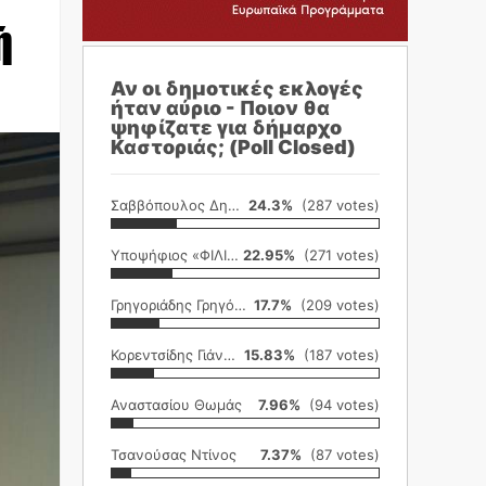
ή
Αν οι δημοτικές εκλογές
ήταν αύριο - Ποιον θα
ψηφίζατε για δήμαρχο
Καστοριάς; (Poll Closed)
Σαββόπουλος Δημήτρης
24.3%
(287 votes)
Υποψήφιος «ΦΙΛΙΚΗ ΕΤΑΙΡΕΙΑ»
22.95%
(271 votes)
Γρηγοριάδης Γρηγόρης
17.7%
(209 votes)
Κορεντσίδης Γιάννης
15.83%
(187 votes)
Αναστασίου Θωμάς
7.96%
(94 votes)
Τσανούσας Ντίνος
7.37%
(87 votes)