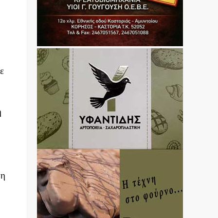
ε
η
τη