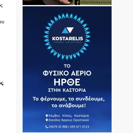
υς
ου
υς