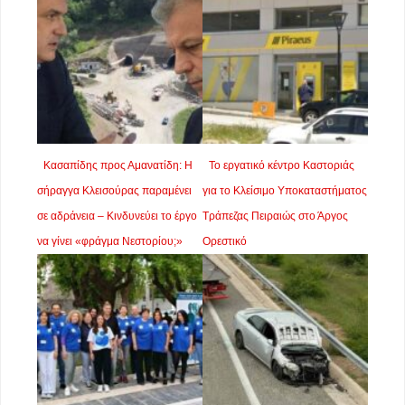
Κασαπίδης προς Αμανατίδη: Η
Το εργατικό κέντρο Καστοριάς
σήραγγα Κλεισούρας παραμένει
για το Κλείσιμο Υποκαταστήματος
σε αδράνεια – Κινδυνεύει το έργο
Τράπεζας Πειραιώς στο Άργος
να γίνει «φράγμα Νεστορίου;»
Ορεστικό