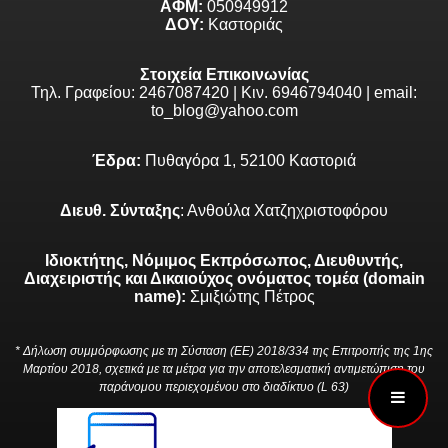
ΑΦΜ:
050949912
ΔΟΥ:
Καστοριάς
Στοιχεία Επικοινωνίας
Τηλ. Γραφείου: 2467087420 | Κιν. 6946794040 | email:
to_blog@yahoo.com
Έδρα:
Πυθαγόρα 1, 52100 Καστοριά
Διευθ. Σύνταξης
: Ανθούλα Χατζηχριστοφόρου
Ιδιοκτήτης, Νόμιμος Εκπρόσωπος, Διευθυντής,
Διαχειριστής και Δικαιούχος ονόματος τομέα (domain
name):
Σμιξιώτης Πέτρος
* Δήλωση συμμόρφωσης με τη Σύσταση (ΕΕ) 2018/334 της Επιτροπής της 1ης
Μαρτίου 2018, σχετικά με τα μέτρα για την αποτελεσματική αντιμετώπιση του
παράνομου περιεχομένου στο διαδίκτυο (L 63)