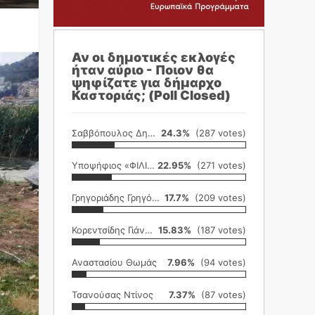
Αν οι δημοτικές εκλογές
ήταν αύριο - Ποιον θα
ψηφίζατε για δήμαρχο
Καστοριάς; (Poll Closed)
Σαββόπουλος Δημήτρης
24.3%
(287 votes)
Υποψήφιος «ΦΙΛΙΚΗ ΕΤΑΙΡΕΙΑ»
22.95%
(271 votes)
Γρηγοριάδης Γρηγόρης
17.7%
(209 votes)
Κορεντσίδης Γιάννης
15.83%
(187 votes)
Αναστασίου Θωμάς
7.96%
(94 votes)
Τσανούσας Ντίνος
7.37%
(87 votes)