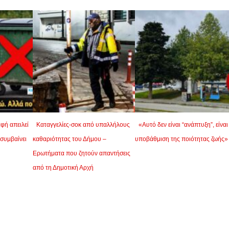
φή απειλεί
Καταγγελίες-σοκ από υπαλλήλους
«Αυτό δεν είναι “ανάπτυξη”, είναι
 συμβαίνει
καθαριότητας του Δήμου –
υποβάθμιση της ποιότητας ζωής»
Ερωτήματα που ζητούν απαντήσεις
από τη Δημοτική Αρχή