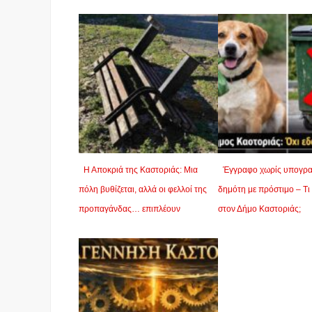
Η Αποκριά της Καστοριάς: Μια
Έγγραφο χωρίς υπογρα
πόλη βυθίζεται, αλλά οι φελλοί της
δημότη με πρόστιμο – Τι
προπαγάνδας… επιπλέουν
στον Δήμο Καστοριάς;