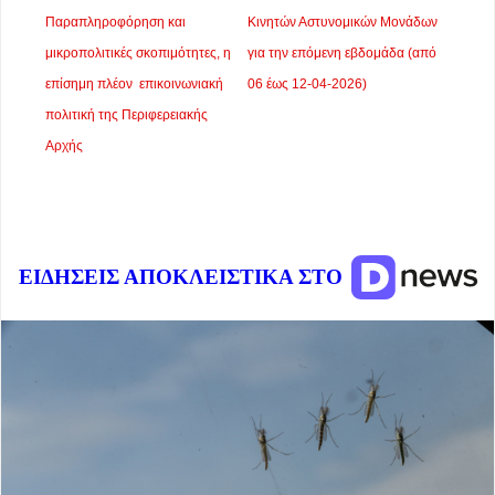
Παραπληροφόρηση και
Κινητών Αστυνομικών Μονάδων
μικροπολιτικές σκοπιμότητες, η
για την επόμενη εβδομάδα (από
επίσημη πλέον επικοινωνιακή
06 έως 12-04-2026)
πολιτική της Περιφερειακής
Αρχής
ΕΙΔΗΣΕΙΣ ΑΠΟΚΛΕΙΣΤΙΚΑ ΣΤΟ