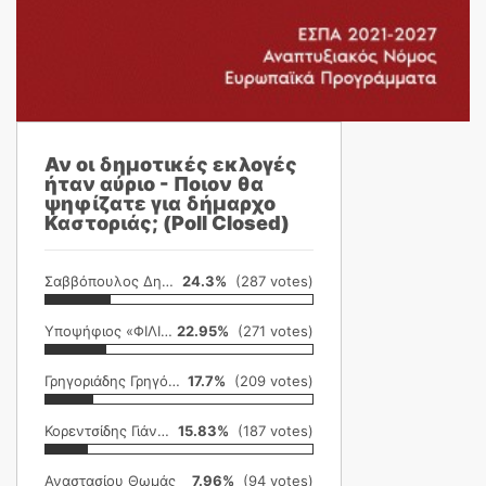
Αν οι δημοτικές εκλογές
ήταν αύριο - Ποιον θα
ψηφίζατε για δήμαρχο
Καστοριάς; (Poll Closed)
Σαββόπουλος Δημήτρης
24.3%
(287 votes)
Υποψήφιος «ΦΙΛΙΚΗ ΕΤΑΙΡΕΙΑ»
22.95%
(271 votes)
Γρηγοριάδης Γρηγόρης
17.7%
(209 votes)
Κορεντσίδης Γιάννης
15.83%
(187 votes)
Αναστασίου Θωμάς
7.96%
(94 votes)