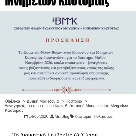
Μνημείων Καστοριάς
OlaDeka
Δυτική Μακεδονία
Καστοριά
Ξεναγήσεις του σωματείου φίλων Βυζαντινού Μουσείου και Μνημείων
Καστοριάς
14/05/2026
Mr. Blog
Καστοριά
,
Πολιτισμός
Το Διοικητικό Συμβούλιο (Δ.Σ.) του