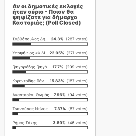
Αν οι δημοτικές εκλογές
ήταν αύριο - Ποιον θα
ψηφίζατε για δήμαρχο
Καστοριάς; (Poll Closed)
Σαββόπουλος Δημήτρης
24.3%
(287 votes)
Υποψήφιος «ΦΙΛΙΚΗ ΕΤΑΙΡΕΙΑ»
22.95%
(271 votes)
Γρηγοριάδης Γρηγόρης
17.7%
(209 votes)
Κορεντσίδης Γιάννης
15.83%
(187 votes)
Αναστασίου Θωμάς
7.96%
(94 votes)
Τσανούσας Ντίνος
7.37%
(87 votes)
Ρήμος Σάκης
3.89%
(46 votes)