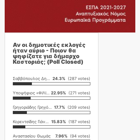
Αν οι δημοτικές εκλογές
ήταν αύριο - Ποιον θα
ψηφίζατε για δήμαρχο
Καστοριάς; (Poll Closed)
Σαββόπουλος Δημήτρης
24.3%
(287 votes)
Υποψήφιος «ΦΙΛΙΚΗ ΕΤΑΙΡΕΙΑ»
22.95%
(271 votes)
Γρηγοριάδης Γρηγόρης
17.7%
(209 votes)
Κορεντσίδης Γιάννης
15.83%
(187 votes)
Αναστασίου Θωμάς
7.96%
(94 votes)