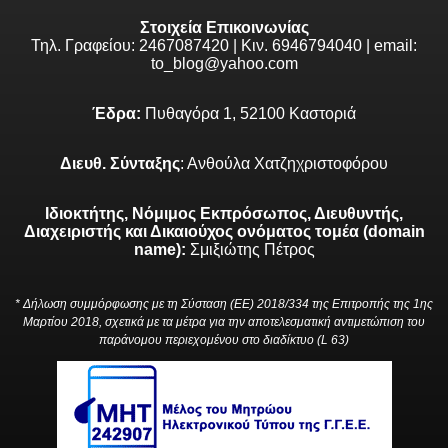
Στοιχεία Επικοινωνίας
Τηλ. Γραφείου: 2467087420 | Κιν. 6946794040 | email:
to_blog@yahoo.com
Έδρα:
Πυθαγόρα 1, 52100 Καστοριά
Διευθ. Σύνταξης
: Ανθούλα Χατζηχριστοφόρου
Ιδιοκτήτης, Νόμιμος Εκπρόσωπος, Διευθυντής,
Διαχειριστής και Δικαιούχος ονόματος τομέα (domain
name):
Σμιξιώτης Πέτρος
* Δήλωση συμμόρφωσης με τη Σύσταση (ΕΕ) 2018/334 της Επιτροπής της 1ης
Μαρτίου 2018, σχετικά με τα μέτρα για την αποτελεσματική αντιμετώπιση του
παράνομου περιεχομένου στο διαδίκτυο (L 63)