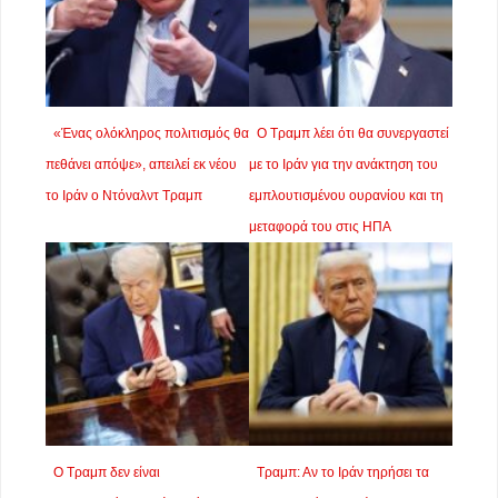
«Ένας ολόκληρος πολιτισμός θα
Ο Τραμπ λέει ότι θα συνεργαστεί
πεθάνει απόψε», απειλεί εκ νέου
με το Ιράν για την ανάκτηση του
το Ιράν ο Ντόναλντ Τραμπ
εμπλουτισμένου ουρανίου και τη
μεταφορά του στις ΗΠΑ
Ο Τραμπ δεν είναι
Τραμπ: Αν το Ιράν τηρήσει τα