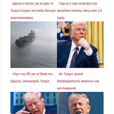
Σφίγγει ο κλοιός για το Ιράν: Ο
Ξέφυγε η τιμή σε βενζίνη και
Τραμπ έτοιμος να στείλει δεύτερο
πετρέλαιο κίνησης πάνω από 1,8
αεροπλανοφόρο
ευρώ
«Όχι» της ΕΕ για τα Στενά του
Ντ. Τραμπ: Ιρανοί
Ορμούζ, εκνευρισμός Τραμπ
διαπραγματευτές ικετεύουν για
μια συμφωνία