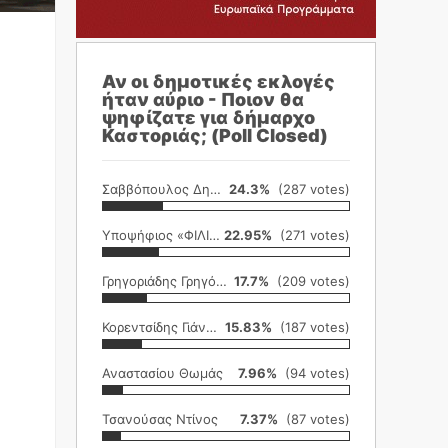
Αν οι δημοτικές εκλογές
ήταν αύριο - Ποιον θα
ψηφίζατε για δήμαρχο
Καστοριάς; (Poll Closed)
Σαββόπουλος Δημήτρης
24.3%
(287 votes)
Υποψήφιος «ΦΙΛΙΚΗ ΕΤΑΙΡΕΙΑ»
22.95%
(271 votes)
Γρηγοριάδης Γρηγόρης
17.7%
(209 votes)
Κορεντσίδης Γιάννης
15.83%
(187 votes)
Αναστασίου Θωμάς
7.96%
(94 votes)
Τσανούσας Ντίνος
7.37%
(87 votes)