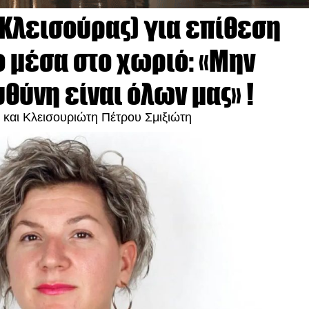
 Κλεισούρας) για επίθεση
 μέσα στο χωριό: «Μην
θύνη είναι όλων μας» !
 και Κλεισουριώτη Πέτρου Σμιξιώτη