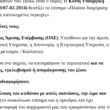
ργάνων του. Ποιος είναι ο νόμος; Η
Κοινή Υπουργική
Β/07-02-2014)
θεσπίζει το επίσημο «Πλαίσιο διαχείρισης
 κατοικημένες περιοχές».
ύνες τους;
ς Άμεσης Επέμβασης
(ΟΑΕ)
. Υπεύθυνοι για την άμεση
σική Υπηρεσία, η Αστυνομία, η Κτηνιατρική Υπηρεσία, ο
Αρκτούρος / Καλλιστώ).
σα στο σημείο, να καταγράψουν το περιστατικό
και να
ς, εγκλωβισμού ή απομάκρυνσης του ζώου.
 αδιαφορήσουν;
ώπιση του κινδύνου με απλές συστάσεις, την ώρα που
(το ανακοίνωσε επίσημα και η πρόεδρος και έχει
μεταφορά του συγχωριανού μας που τραυματίστηκε από τ