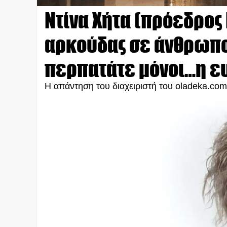
Ντίνα Χήτα (πρόεδρος
αρκούδας σε άνθρωπο
περπατάτε μόνοι…η ευ
Η απάντηση του διαχειριστή του oladeka.com