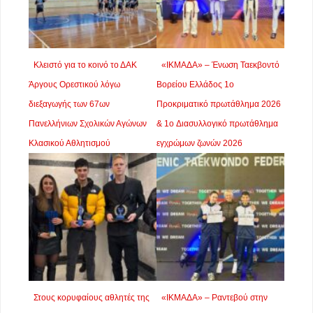
Κλειστό για το κοινό το ΔΑΚ
«ΙΚΜΑΔΑ» – Ένωση Ταεκβοντό
Άργους Ορεστικού λόγω
Βορείου Ελλάδος 1o
διεξαγωγής των 67ων
Προκριματικό πρωτάθλημα 2026
Πανελλήνιων Σχολικών Αγώνων
& 1o Διασυλλογικό πρωτάθλημα
Κλασικού Αθλητισμού
εγχρώμων ζωνών 2026
Στους κορυφαίους αθλητές της
«ΙΚΜΑΔΑ» – Ραντεβού στην