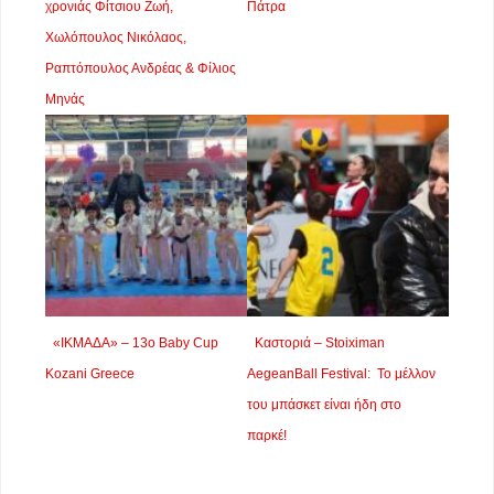
χρονιάς Φίτσιου Ζωή,
Πάτρα
Χωλόπουλος Νικόλαος,
Ραπτόπουλος Ανδρέας & Φίλιος
Μηνάς
«ΙΚΜΑΔΑ» – 13ο Baby Cup
Καστοριά – Stoiximan
Kozani Greece
AegeanBall Festival: Το μέλλον
του μπάσκετ είναι ήδη στο
παρκέ!