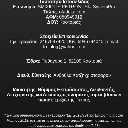
Ταυτότητα Ιστοσελίδας
Επωνυμία
: SMIXIOTIS PETROS - StarSystemPro
Τίτλος:
oladeka.com
ΑΦΜ:
050949912
ΔΟΥ:
Καστοριάς
Στοιχεία Επικοινωνίας
Τηλ. Γραφείου: 2467087420 | Κιν. 6946794040 | email:
to_blog@yahoo.com
Έδρα:
Πυθαγόρα 1, 52100 Καστοριά
Διευθ. Σύνταξης
: Ανθούλα Χατζηχριστοφόρου
Ιδιοκτήτης, Νόμιμος Εκπρόσωπος, Διευθυντής,
Διαχειριστής και Δικαιούχος ονόματος τομέα (domain
name):
Σμιξιώτης Πέτρος
* Δήλωση συμμόρφωσης με τη Σύσταση (ΕΕ) 2018/334 της Επιτροπής της 1ης
Μαρτίου 2018, σχετικά με τα μέτρα για την αποτελεσματική αντιμετώπιση του
παράνομου περιεχομένου στο διαδίκτυο (L 63)