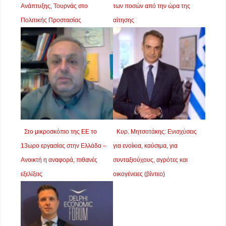
Ανάπτυξης, Τουρνάς στο
των ποσών από την ώρα της
Πολιτικής Προστασίας
αίτησης
Στο μικροσκόπιο της ΕΕ το
Κυρ. Μητσοτάκης: Ενισχύσεις
13ωρο εργασίας στην Ελλάδα –
για ενοίκια, καύσιμα, για
Ανοικτή η αναφορά, πιθανές
συνταξιούχους, αγρότες και
εξελίξεις
οικογένειες (βίντεο)