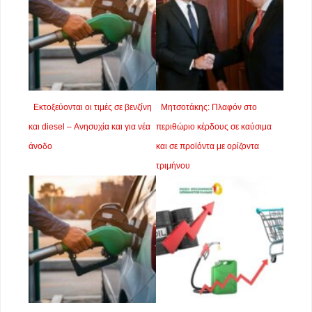
Εκτοξεύονται οι τιμές σε βενζίνη
Μητσοτάκης: Πλαφόν στο
και diesel – Ανησυχία και για νέα
περιθώριο κέρδους σε καύσιμα
άνοδο
και σε προϊόντα με ορίζοντα
τριμήνου