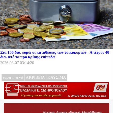
Στα 156 δισ. ευρώ οι καταθέσεις των νοικοκυριών - Απέχουν 40
δισ. από τα προ κρίσης επίπεδα
2026-08-07 03:14:20
super market
ΑΚΡΙΒΕΙΑ
ΚΑΥΣΙΜΑ