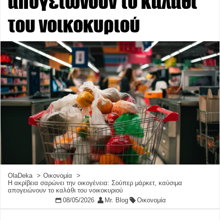
απογειώνουν το καλάθι
του νοικοκυριού
OlaDeka
Οικονομία
Η ακρίβεια σαρώνει την οικογένεια: Σούπερ μάρκετ, καύσιμα
απογειώνουν το καλάθι του νοικοκυριού
08/05/2026
Mr. Blog
Οικονομία