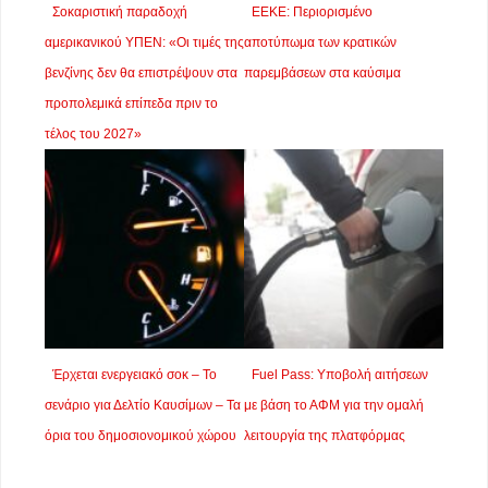
Σοκαριστική παραδοχή
EEKE: Περιορισμένο
αμερικανικού ΥΠΕΝ: «Οι τιμές της
αποτύπωμα των κρατικών
βενζίνης δεν θα επιστρέψουν στα
παρεμβάσεων στα καύσιμα
προπολεμικά επίπεδα πριν το
τέλος του 2027»
Έρχεται ενεργειακό σοκ – Το
Fuel Pass: Υποβολή αιτήσεων
σενάριο για Δελτίο Καυσίμων – Τα
με βάση το ΑΦΜ για την ομαλή
όρια του δημοσιονομικού χώρου
λειτουργία της πλατφόρμας