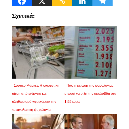
Σχετικά:
Σούπερ Μάρκετ: Η σωρευτική
Πώς η μείωση της φορολογίας
πίεση από ενέργεια και
μπορεί να ρίξει την αμόλυβδη στα
πληθωρισμό «φρενάρει» την
1,55 ευρώ
καταναλωτική ψυχολογία