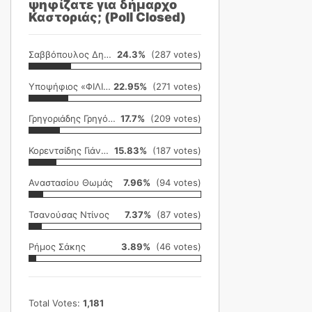
ψηφίζατε για δήμαρχο
Καστοριάς; (Poll Closed)
Σαββόπουλος Δημήτρης
24.3%
(287 votes)
Υποψήφιος «ΦΙΛΙΚΗ ΕΤΑΙΡΕΙΑ»
22.95%
(271 votes)
Γρηγοριάδης Γρηγόρης
17.7%
(209 votes)
Κορεντσίδης Γιάννης
15.83%
(187 votes)
Αναστασίου Θωμάς
7.96%
(94 votes)
Τσανούσας Ντίνος
7.37%
(87 votes)
Ρήμος Σάκης
3.89%
(46 votes)
Total Votes:
1,181