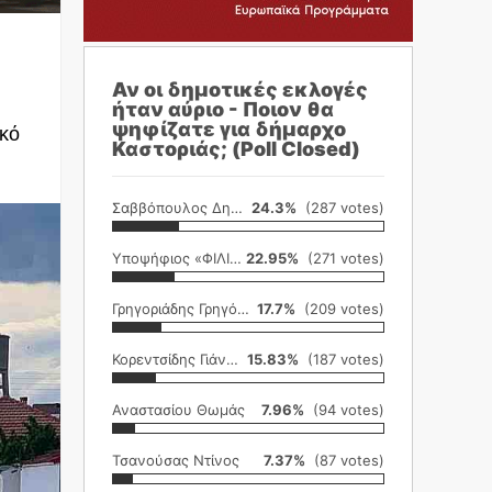
Αν οι δημοτικές εκλογές
ήταν αύριο - Ποιον θα
ψηφίζατε για δήμαρχο
ικό
Καστοριάς; (Poll Closed)
Σαββόπουλος Δημήτρης
24.3%
(287 votes)
Υποψήφιος «ΦΙΛΙΚΗ ΕΤΑΙΡΕΙΑ»
22.95%
(271 votes)
Γρηγοριάδης Γρηγόρης
17.7%
(209 votes)
Κορεντσίδης Γιάννης
15.83%
(187 votes)
Αναστασίου Θωμάς
7.96%
(94 votes)
Τσανούσας Ντίνος
7.37%
(87 votes)