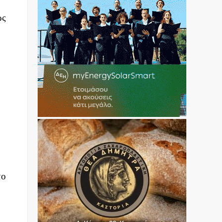
ώς
το