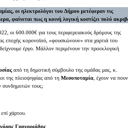
μίας, οι ηλεκτρολόγοι του Δήμου μετέφεραν τις
ερα, φαίνεται πως η κοινή λογική κοστίζει πολύ ακριβ
22, οι 600.000€ για τους περιφερειακούς δρόμους της
ας εποχής κορονοϊού, «φουσκώνουν» στα χαρτιά του
 δείχνουμε έργο. Μάλλον περιμένουν την προεκλογική
οσίας
από τη δημοτική σύμβουλο της ομάδας μας, κ.
οι της πλειοψηφίας από τη
Μεσοποταμία
, έχουν να πουν
ων συνδημοτών τους;
επί χάρτου.
γόρης Γρηγοριάδης