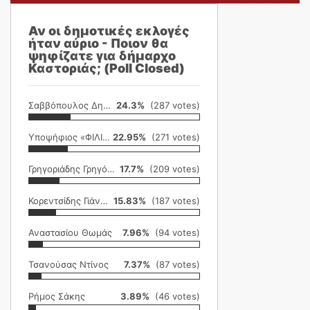
Αν οι δημοτικές εκλογές
ήταν αύριο - Ποιον θα
ψηφίζατε για δήμαρχο
Καστοριάς; (Poll Closed)
Σαββόπουλος Δημήτρης
24.3%
(287 votes)
Υποψήφιος «ΦΙΛΙΚΗ ΕΤΑΙΡΕΙΑ»
22.95%
(271 votes)
Γρηγοριάδης Γρηγόρης
17.7%
(209 votes)
Κορεντσίδης Γιάννης
15.83%
(187 votes)
Αναστασίου Θωμάς
7.96%
(94 votes)
Τσανούσας Ντίνος
7.37%
(87 votes)
Ρήμος Σάκης
3.89%
(46 votes)