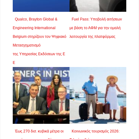
Qualco, Brayton Global &
Fuel Pass: Υποβολή αιτήσεων
Engineering International
με βάση το ΑΦΜ για την ομαλή
Belgium στηρίζουν τον Ψηφιακό
λειτουργία της πλατφόρμας
Μετασχηματισμό
της Υπηρεσίας Εκδόσεων της Ε
Ε
Έως 270 δισ. κυβικά μέτρα οι
Κοινωνικός τουρισμός 2026: