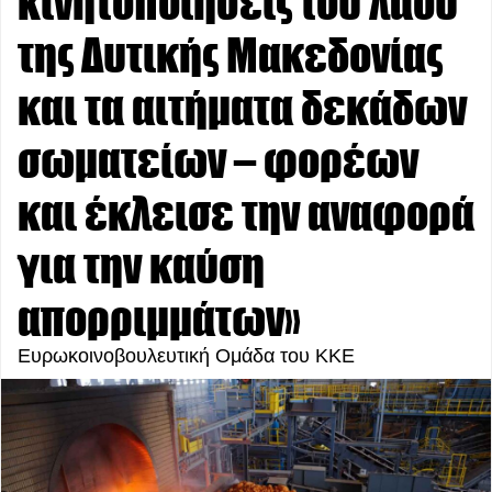
κινητοποιήσεις του λαού
της Δυτικής Μακεδονίας
και τα αιτήματα δεκάδων
σωματείων – φορέων
και έκλεισε την αναφορά
για την καύση
απορριμμάτων»
Ευρωκοινοβουλευτική Ομάδα του ΚΚΕ