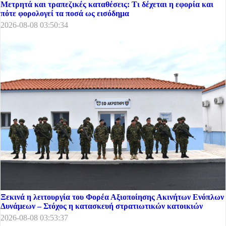
Μετρητά και τραπεζικές καταθέσεις: Τι δέχεται η εφορία και
πότε φορολογεί τα ποσά ως εισόδημα
2026-08-08 03:50:34
Ξεκινά η λειτουργία του Φορέα Αξιοποίησης Ακινήτων Ενόπλων
Δυνάμεων – Στόχος η κατασκευή στρατιωτικών κατοικιών
2026-08-08 03:53:37