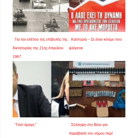
Για την επέτειο της επιβολής της
Καστοριά – Σε έναν κόσμο που
δικτατορίας της 21ης Απριλίου
φλέγεται
1967
“Γιατί άραγε;”
Σύλληψη στο Βόιο για
παράβαση του νόμου περί