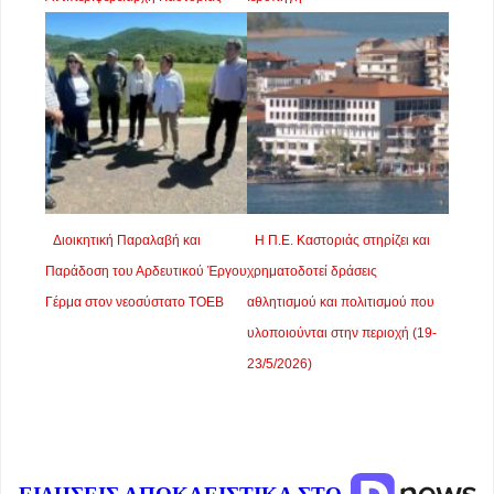
Διοικητική Παραλαβή και
Η Π.Ε. Καστοριάς στηρίζει και
Παράδοση του Αρδευτικού Έργου
χρηματοδοτεί δράσεις
Γέρμα στον νεοσύστατο ΤΟΕΒ
αθλητισμού και πολιτισμού που
υλοποιούνται στην περιοχή (19-
23/5/2026)