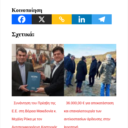
Κοινοποίηση
Σχετικά:
Συνάντηση του Πρέσβη της
36.000,00 € για αποκατάσταση
Ε.Ε. στη Βόρεια Μακεδονία κ.
και επαναλειτουργία των
Μιχάλη Ρόκα με τον
αντλιοστασίων άρδευσης στην
Αντιπεριφερειάρχη Καστοριάς
Ιεροπηγή