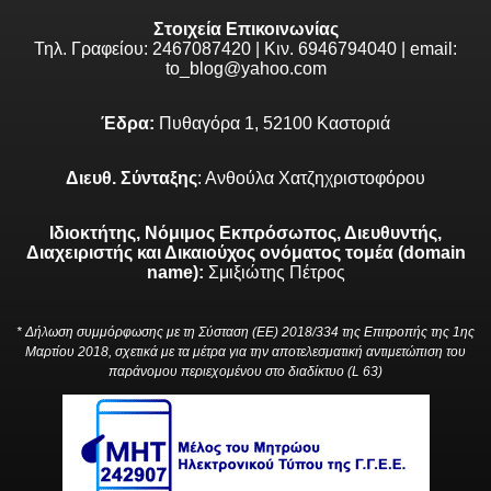
Στοιχεία Επικοινωνίας
Τηλ. Γραφείου: 2467087420 | Κιν. 6946794040 | email:
to_blog@yahoo.com
Έδρα:
Πυθαγόρα 1, 52100 Καστοριά
Διευθ. Σύνταξης
: Ανθούλα Χατζηχριστοφόρου
Ιδιοκτήτης, Νόμιμος Εκπρόσωπος, Διευθυντής,
Διαχειριστής και Δικαιούχος ονόματος τομέα (domain
name):
Σμιξιώτης Πέτρος
* Δήλωση συμμόρφωσης με τη Σύσταση (ΕΕ) 2018/334 της Επιτροπής της 1ης
Μαρτίου 2018, σχετικά με τα μέτρα για την αποτελεσματική αντιμετώπιση του
παράνομου περιεχομένου στο διαδίκτυο (L 63)