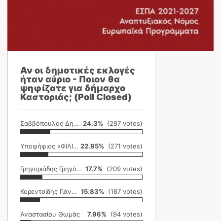
Αν οι δημοτικές εκλογές
ήταν αύριο - Ποιον θα
ψηφίζατε για δήμαρχο
Καστοριάς; (Poll Closed)
Σαββόπουλος Δημήτρης
24.3%
(287 votes)
Υποψήφιος «ΦΙΛΙΚΗ ΕΤΑΙΡΕΙΑ»
22.95%
(271 votes)
Γρηγοριάδης Γρηγόρης
17.7%
(209 votes)
Κορεντσίδης Γιάννης
15.83%
(187 votes)
Αναστασίου Θωμάς
7.96%
(94 votes)