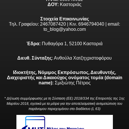
ΔΟΥ:
Καστοριάς
Στοιχεία Επικοινωνίας
Τηλ. Γραφείου: 2467087420 | Κιν. 6946794040 | email:
to_blog@yahoo.com
Έδρα:
Πυθαγόρα 1, 52100 Καστοριά
Διευθ. Σύνταξης
: Ανθούλα Χατζηχριστοφόρου
Ιδιοκτήτης, Νόμιμος Εκπρόσωπος, Διευθυντής,
Διαχειριστής και Δικαιούχος ονόματος τομέα (domain
name):
Σμιξιώτης Πέτρος
* Δήλωση συμμόρφωσης με τη Σύσταση (ΕΕ) 2018/334 της Επιτροπής της 1ης
Μαρτίου 2018, σχετικά με τα μέτρα για την αποτελεσματική αντιμετώπιση του
παράνομου περιεχομένου στο διαδίκτυο (L 63)