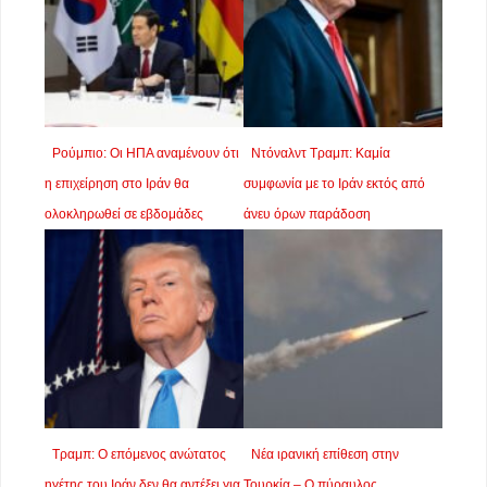
Ρούμπιο: Οι ΗΠΑ αναμένουν ότι
Ντόναλντ Τραμπ: Καμία
η επιχείρηση στο Ιράν θα
συμφωνία με το Ιράν εκτός από
ολοκληρωθεί σε εβδομάδες
άνευ όρων παράδοση
Τραμπ: Ο επόμενος ανώτατος
Νέα ιρανική επίθεση στην
ηγέτης του Ιράν δεν θα αντέξει για
Τουρκία – Ο πύραυλος