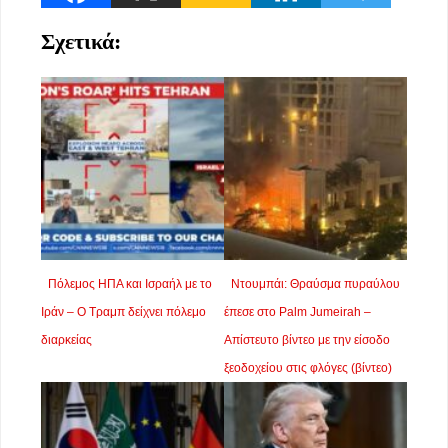
Σχετικά:
Πόλεμος ΗΠΑ και Ισραήλ με το
Ντουμπάι: Θραύσμα πυραύλου
Ιράν – Ο Τραμπ δείχνει πόλεμο
έπεσε στο Palm Jumeirah –
διαρκείας
Απίστευτο βίντεο με την είσοδο
ξεοδοχείου στις φλόγες (βίντεο)