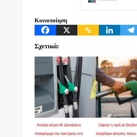
Κοινοποίηση
Σχετικά:
Ανοίγει αύριο Μ. Δευτέρα η
Ξέφυγε η τιμή σε βενζίν
πλατφόρμα του fuel pass στη
πετρέλαιο κίνησης πάνω 