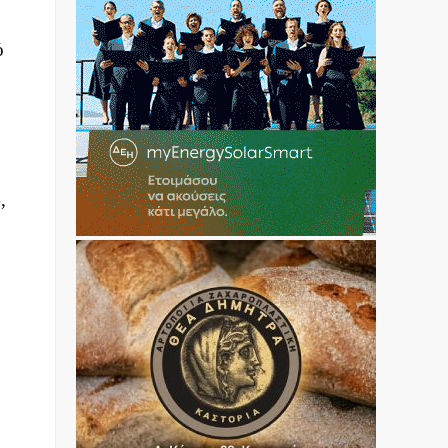
ό
2
,