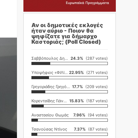
Αν οι δημοτικές εκλογές
ήταν αύριο - Ποιον θα
ψηφίζατε για δήμαρχο
Καστοριάς; (Poll Closed)
Σαββόπουλος Δημήτρης
24.3%
(287 votes)
Υποψήφιος «ΦΙΛΙΚΗ ΕΤΑΙΡΕΙΑ»
22.95%
(271 votes)
Γρηγοριάδης Γρηγόρης
17.7%
(209 votes)
Κορεντσίδης Γιάννης
15.83%
(187 votes)
Αναστασίου Θωμάς
7.96%
(94 votes)
Τσανούσας Ντίνος
7.37%
(87 votes)