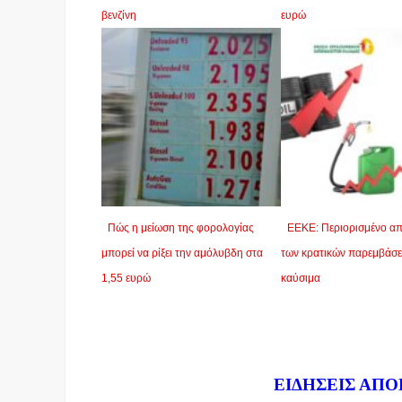
βενζίνη
ευρώ
Πώς η μείωση της φορολογίας
EEKE: Περιορισμένο α
μπορεί να ρίξει την αμόλυβδη στα
των κρατικών παρεμβάσε
1,55 ευρώ
καύσιμα
Dnews.gr
ΕΙΔΗΣΕΙΣ ΑΠΟ