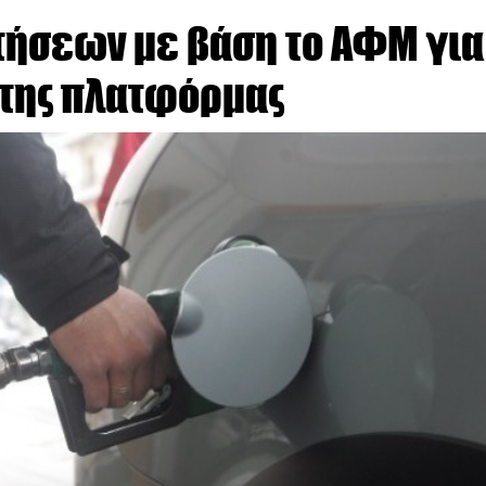
ιτήσεων με βάση το ΑΦΜ για
 της πλατφόρμας