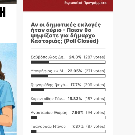
ΣΗ
Αν οι δημοτικές εκλογές
ήταν αύριο - Ποιον θα
ψηφίζατε για δήμαρχο
Καστοριάς; (Poll Closed)
Σαββόπουλος Δημήτρης
24.3%
(287 votes)
Υποψήφιος «ΦΙΛΙΚΗ ΕΤΑΙΡΕΙΑ»
22.95%
(271 votes)
Γρηγοριάδης Γρηγόρης
17.7%
(209 votes)
Κορεντσίδης Γιάννης
15.83%
(187 votes)
Αναστασίου Θωμάς
7.96%
(94 votes)
Τσανούσας Ντίνος
7.37%
(87 votes)