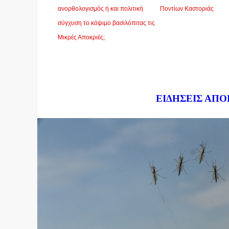
ανορθολογισμός ή και πολιτική
Ποντίων Καστοριάς
σύγχυση το κόψιμο βασιλόπιτας τις
Μικρές Αποκριές;
Dnews.gr
ΕΙΔΗΣΕΙΣ ΑΠΟ