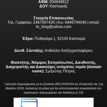
ΑΦΜ:
050949912
ΔΟΥ:
Καστοριάς
Στοιχεία Επικοινωνίας
Τηλ. Γραφείου: 2467087420 | Κιν. 6946794040 | email:
to_blog@yahoo.com
Έδρα:
Πυθαγόρα 1, 52100 Καστοριά
Διευθ. Σύνταξης
: Ανθούλα Χατζηχριστοφόρου
Ιδιοκτήτης, Νόμιμος Εκπρόσωπος, Διευθυντής,
Διαχειριστής και Δικαιούχος ονόματος τομέα (domain
name):
Σμιξιώτης Πέτρος
* Δήλωση συμμόρφωσης με τη Σύσταση (ΕΕ) 2018/334 της Επιτροπής της 1ης
Μαρτίου 2018, σχετικά με τα μέτρα για την αποτελεσματική αντιμετώπιση του
παράνομου περιεχομένου στο διαδίκτυο (L 63)