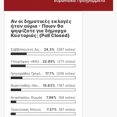
Αν οι δημοτικές εκλογές
ήταν αύριο - Ποιον θα
ψηφίζατε για δήμαρχο
Καστοριάς; (Poll Closed)
Σαββόπουλος Δημήτρης
24.3%
(287 votes)
Υποψήφιος «ΦΙΛΙΚΗ ΕΤΑΙΡΕΙΑ»
22.95%
(271 votes)
Γρηγοριάδης Γρηγόρης
17.7%
(209 votes)
Κορεντσίδης Γιάννης
15.83%
(187 votes)
Αναστασίου Θωμάς
7.96%
(94 votes)
Τσανούσας Ντίνος
7.37%
(87 votes)