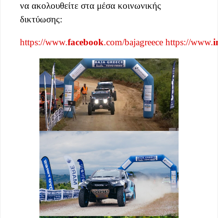
να ακολουθείτε στα μέσα κοινωνικής
δικτύωσης:
https://www.
facebook
.com/bajagreece
https://www.
i