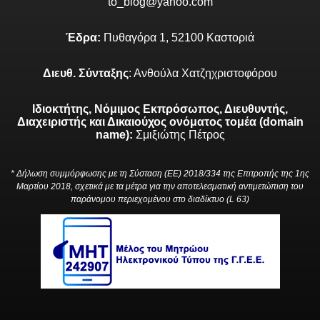
to_blog@yahoo.com
Έδρα:
Πυθαγόρα 1, 52100 Καστοριά
Διευθ. Σύνταξης
: Ανθούλα Χατζηχριστοφόρου
Ιδιοκτήτης, Νόμιμος Εκπρόσωπος, Διευθυντής,
Διαχειριστής και Δικαιούχος ονόματος τομέα (domain
name):
Σμιξιώτης Πέτρος
* Δήλωση συμμόρφωσης με τη Σύσταση (ΕΕ) 2018/334 της Επιτροπής της 1ης
Μαρτίου 2018, σχετικά με τα μέτρα για την αποτελεσματική αντιμετώπιση του
παράνομου περιεχομένου στο διαδίκτυο (L 63)