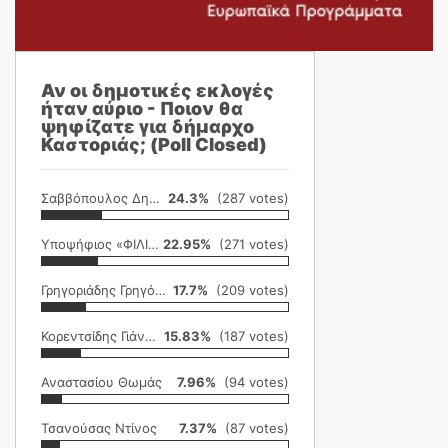
Αν οι δημοτικές εκλογές
ήταν αύριο - Ποιον θα
ψηφίζατε για δήμαρχο
Καστοριάς; (Poll Closed)
Σαββόπουλος Δημήτρης
24.3%
(287 votes)
Υποψήφιος «ΦΙΛΙΚΗ ΕΤΑΙΡΕΙΑ»
22.95%
(271 votes)
Γρηγοριάδης Γρηγόρης
17.7%
(209 votes)
Κορεντσίδης Γιάννης
15.83%
(187 votes)
Αναστασίου Θωμάς
7.96%
(94 votes)
Τσανούσας Ντίνος
7.37%
(87 votes)