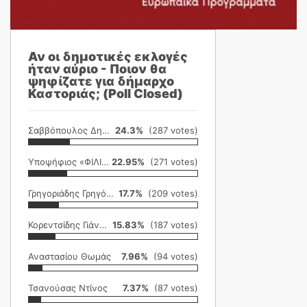
Αν οι δημοτικές εκλογές
ήταν αύριο - Ποιον θα
ψηφίζατε για δήμαρχο
Καστοριάς; (Poll Closed)
Σαββόπουλος Δημήτρης
24.3%
(287 votes)
Υποψήφιος «ΦΙΛΙΚΗ ΕΤΑΙΡΕΙΑ»
22.95%
(271 votes)
Γρηγοριάδης Γρηγόρης
17.7%
(209 votes)
Κορεντσίδης Γιάννης
15.83%
(187 votes)
Αναστασίου Θωμάς
7.96%
(94 votes)
Τσανούσας Ντίνος
7.37%
(87 votes)