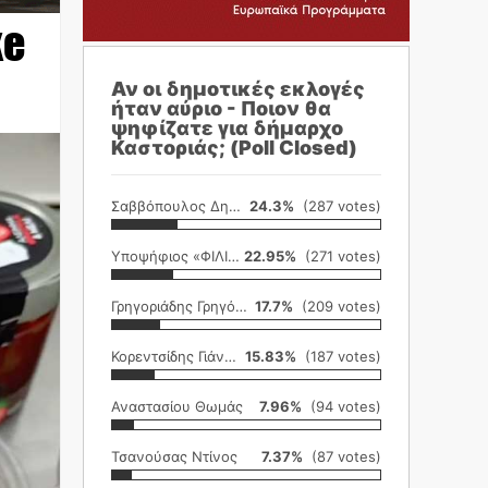
ke
Αν οι δημοτικές εκλογές
ήταν αύριο - Ποιον θα
ψηφίζατε για δήμαρχο
Καστοριάς; (Poll Closed)
Σαββόπουλος Δημήτρης
24.3%
(287 votes)
Υποψήφιος «ΦΙΛΙΚΗ ΕΤΑΙΡΕΙΑ»
22.95%
(271 votes)
Γρηγοριάδης Γρηγόρης
17.7%
(209 votes)
Κορεντσίδης Γιάννης
15.83%
(187 votes)
Αναστασίου Θωμάς
7.96%
(94 votes)
Τσανούσας Ντίνος
7.37%
(87 votes)