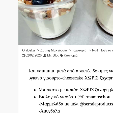
OlaDeka
Δυτική Μακεδονία
Καστοριά
Ναι! Ήρθε το 
02/02/2026
Mr. Blog
Καστοριά
Και ναιιιιιιιιιι, μετά από αρκετές δοκιμές
υγιεινό γιαουρτο-cheesecake ΧΩΡΙΣ ζάχαρ
Μπισκότο με κακάο ΧΩΡΙΣ ζάχαρη @t
Βιολογικό γιαούρτι @farmamoschou
-Μαρμελάδα με μέλι @serraiaproducts
-Αμυγδαλα