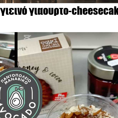
 υγιεινό γιαουρτο-cheeseca