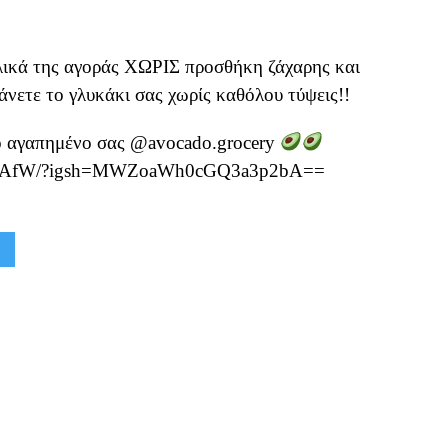
υλικά της αγοράς ΧΩΡΙΣ προσθήκη ζάχαρης και
νετε το γλυκάκι σας χωρίς καθόλου τύψεις!!
ο αγαπημένο σας @avocado.grocery
Ws1jAfW/?igsh=MWZoaWh0cGQ3a3p2bA==