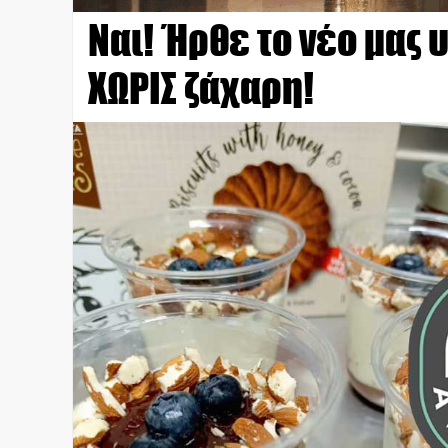
Ναι! Ήρθε το νέο μας
ΧΩΡΙΣ ζάχαρη!