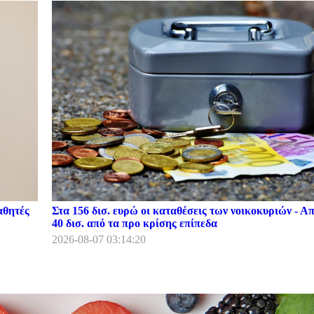
αθητές
Στα 156 δισ. ευρώ οι καταθέσεις των νοικοκυριών - Α
40 δισ. από τα προ κρίσης επίπεδα
2026-08-07 03:14:20