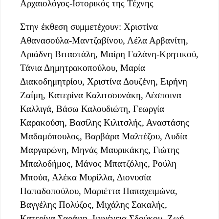
Αρχαιολόγος-Ιστορικός της Τέχνης
Στην έκθεση συμμετέχουν: Χριστίνα
Αθανασούλα-Μαντζαβίνου, Λέλα Αρβανίτη,
Αριάδνη Βιταστάλη, Μαίρη Γαλάνη-Κρητικού,
Τάνια Δημητρακοπούλου, Μαρία
Διακοδημητρίου, Χριστίνα Δουζένη, Ειρήνη
Ζαΐμη, Κατερίνα Καλιτσουνάκη, Δέσποινα
Καλλιγά, Βάσω Καλουδιώτη, Γεωργία
Καρακούση, Βασίλης Κιλιτσλής, Αναστάσης
Μαδαμόπουλος, Βαρβάρα Μαλτέζου, Λυδία
Μαργαρώνη, Μηνάς Μαυρικάκης, Γιώτης
Μπαλοδήμος, Μάνος Μπατζόλης, Ρούλη
Μπούα, Αλέκα Μυρίλλα, Διονυσία
Παπαδοπούλου, Μαριέττα Παπαχειμώνα,
Βαγγέλης Πολύζος, Μιχάλης Σακαλής,
Κατερίνα Σαράφη, Ιφιγένεια Σδούκου, Ζωή