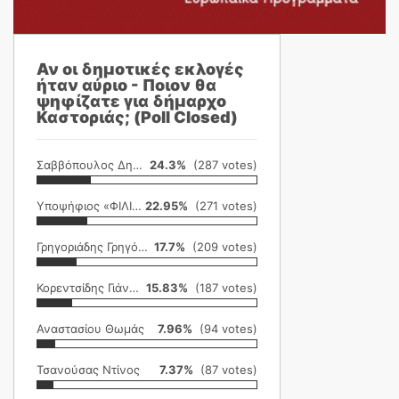
Αν οι δημοτικές εκλογές
ήταν αύριο - Ποιον θα
ψηφίζατε για δήμαρχο
Καστοριάς; (Poll Closed)
Σαββόπουλος Δημήτρης
24.3%
(287 votes)
Υποψήφιος «ΦΙΛΙΚΗ ΕΤΑΙΡΕΙΑ»
22.95%
(271 votes)
Γρηγοριάδης Γρηγόρης
17.7%
(209 votes)
Κορεντσίδης Γιάννης
15.83%
(187 votes)
Αναστασίου Θωμάς
7.96%
(94 votes)
Τσανούσας Ντίνος
7.37%
(87 votes)