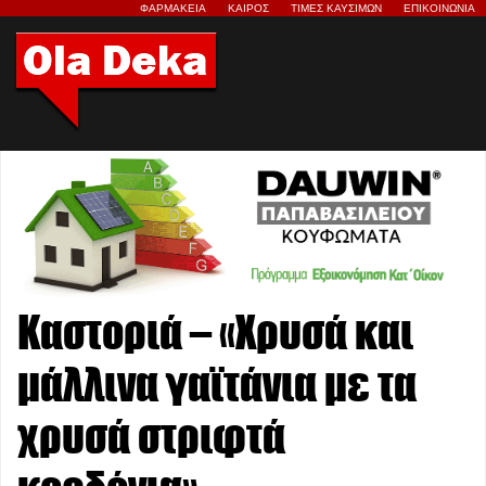
ΦΑΡΜΑΚΕΙΑ
ΚΑΙΡΟΣ
ΤΙΜΕΣ ΚΑΥΣΙΜΩΝ
ΕΠΙΚΟΙΝΩΝΙΑ
Καστοριά – «Χρυσά και
μάλλινα γαϊτάνια με τα
χρυσά στριφτά