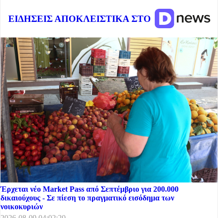
ΕΙΔΗΣΕΙΣ ΑΠΟΚΛΕΙΣΤΙΚΑ ΣΤΟ
Έρχεται νέο Market Pass από Σεπτέμβριο για 200.000
δικαιούχους - Σε πίεση το πραγματικό εισόδημα των
νοικοκυριών
2026-08-09 04:02:20