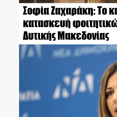
Σοφία Ζαχαράκη: Το κ
κατασκευή φοιτητικών
Δυτικής Μακεδονίας