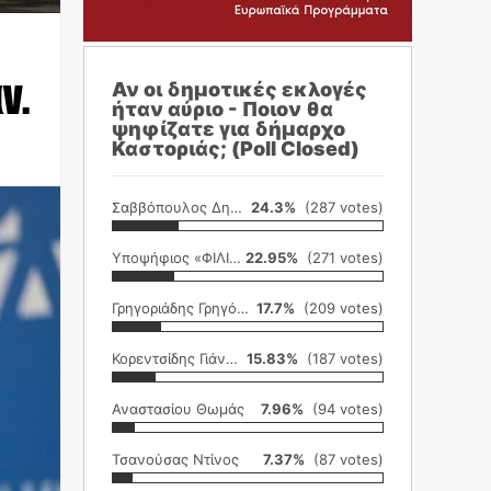
ν.
Αν οι δημοτικές εκλογές
ήταν αύριο - Ποιον θα
ψηφίζατε για δήμαρχο
Καστοριάς; (Poll Closed)
Σαββόπουλος Δημήτρης
24.3%
(287 votes)
Υποψήφιος «ΦΙΛΙΚΗ ΕΤΑΙΡΕΙΑ»
22.95%
(271 votes)
Γρηγοριάδης Γρηγόρης
17.7%
(209 votes)
Κορεντσίδης Γιάννης
15.83%
(187 votes)
Αναστασίου Θωμάς
7.96%
(94 votes)
Τσανούσας Ντίνος
7.37%
(87 votes)