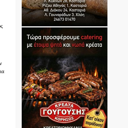
υς
ν
ια