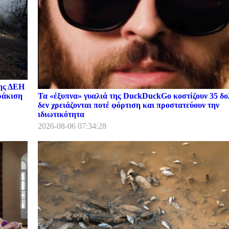
της ΔΕΗ
Τα «έξυπνα» γυαλιά της DuckDuckGo κοστίζουν 35 δο
ωράκιση
δεν χρειάζονται ποτέ φόρτιση και προστατεύουν την
ιδιωτικότητα
2026-08-06 07:34:28