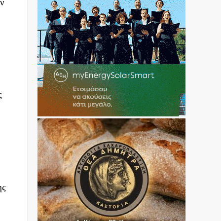
ην
ς
ης