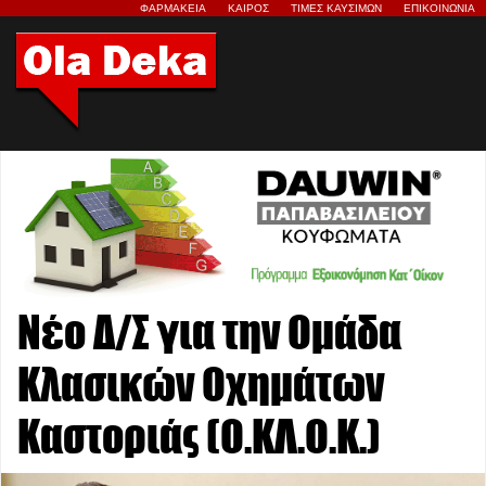
ΦΑΡΜΑΚΕΙΑ
ΚΑΙΡΟΣ
ΤΙΜΕΣ ΚΑΥΣΙΜΩΝ
ΕΠΙΚΟΙΝΩΝΙΑ
Νέο Δ/Σ για την Ομάδα
Κλασικών Οχημάτων
Καστοριάς (Ο.ΚΛ.Ο.Κ.)