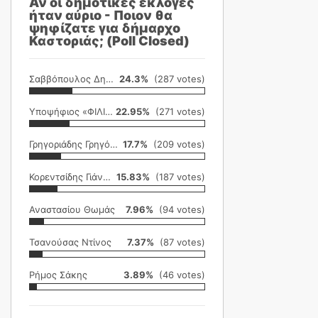
Αν οι δημοτικές εκλογές
ήταν αύριο - Ποιον θα
ψηφίζατε για δήμαρχο
Καστοριάς; (Poll Closed)
Σαββόπουλος Δημήτρης
24.3%
(287 votes)
Υποψήφιος «ΦΙΛΙΚΗ ΕΤΑΙΡΕΙΑ»
22.95%
(271 votes)
Γρηγοριάδης Γρηγόρης
17.7%
(209 votes)
Κορεντσίδης Γιάννης
15.83%
(187 votes)
Αναστασίου Θωμάς
7.96%
(94 votes)
Τσανούσας Ντίνος
7.37%
(87 votes)
Ρήμος Σάκης
3.89%
(46 votes)