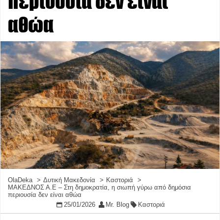
περιουσία δεν είναι
αθώα
OlaDeka
Δυτική Μακεδονία
Καστοριά
ΜΑΚΕΔΝΟΣ Α.Ε – Στη δημοκρατία, η σιωπή γύρω από δημόσια
περιουσία δεν είναι αθώα
25/01/2026
Mr. Blog
Καστοριά