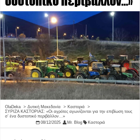
δυστοπικό περιβάλλον…»
OlaDeka
Δυτική Μακεδονία
Καστοριά
ΣΥΡΙΖΑ ΚΑΣΤΟΡΙΑΣ: «Οι αγρότες αγωνίζονται για την επιβίωση τους
σ’ ένα δυστοπικό περιβάλλον…»
08/12/2025
Mr. Blog
Καστοριά