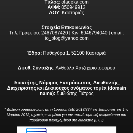
Τίτλος:
oladeka.com
ΑΦΜ:
050949912
ΔΟΥ:
Καστοριάς
Στοιχεία Επικοινωνίας
Τηλ. Γραφείου: 2467087420 | Κιν. 6946794040 | email:
to_blog@yahoo.com
Έδρα:
Πυθαγόρα 1, 52100 Καστοριά
Διευθ. Σύνταξης
: Ανθούλα Χατζηχριστοφόρου
Ιδιοκτήτης, Νόμιμος Εκπρόσωπος, Διευθυντής,
Διαχειριστής και Δικαιούχος ονόματος τομέα (domain
name):
Σμιξιώτης Πέτρος
* Δήλωση συμμόρφωσης με τη Σύσταση (ΕΕ) 2018/334 της Επιτροπής της 1ης
Μαρτίου 2018, σχετικά με τα μέτρα για την αποτελεσματική αντιμετώπιση του
παράνομου περιεχομένου στο διαδίκτυο (L 63)