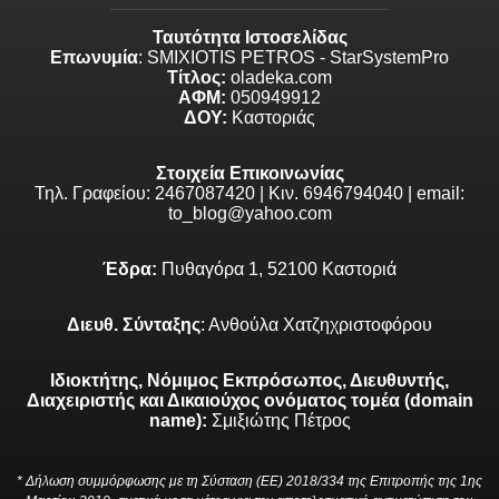
Ταυτότητα Ιστοσελίδας
Επωνυμία
: SMIXIOTIS PETROS - StarSystemPro
Τίτλος:
oladeka.com
ΑΦΜ:
050949912
ΔΟΥ:
Καστοριάς
Στοιχεία Επικοινωνίας
Τηλ. Γραφείου: 2467087420 | Κιν. 6946794040 | email:
to_blog@yahoo.com
Έδρα:
Πυθαγόρα 1, 52100 Καστοριά
Διευθ. Σύνταξης
: Ανθούλα Χατζηχριστοφόρου
Ιδιοκτήτης, Νόμιμος Εκπρόσωπος, Διευθυντής,
Διαχειριστής και Δικαιούχος ονόματος τομέα (domain
name):
Σμιξιώτης Πέτρος
* Δήλωση συμμόρφωσης με τη Σύσταση (ΕΕ) 2018/334 της Επιτροπής της 1ης