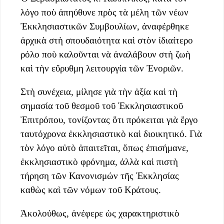
λόγο ποὺ ἀπηύθυνε πρὸς τὰ μέλη τῶν νέων
Ἐκκλησιαστικῶν Συμβουλίων, ἀναφέρθηκε
ἀρχικὰ στὴ σπουδαιότητα καὶ στὸν ἰδιαίτερο
ρόλο ποὺ καλοῦνται νὰ ἀναλάβουν στὴ ζωὴ
καὶ τὴν εὔρυθμη λειτουργία τῶν Ἐνοριῶν.
Στὴ συνέχεια, μίλησε γιὰ τὴν ἀξία καὶ τὴ
σημασία τοῦ θεσμοῦ τοῦ Ἐκκλησιαστικοῦ
Ἐπιτρόπου, τονίζοντας ὅτι πρόκειται γιὰ ἔργο
ταυτόχρονα ἐκκλησιαστικὸ καὶ διοικητικό. Γιὰ
τὸν λόγο αὐτὸ ἀπαιτεῖται, ὅπως ἐπισήμανε,
ἐκκλησιαστικὸ φρόνημα, ἀλλὰ καὶ πιστὴ
τήρηση τῶν Κανονισμών τῆς Ἐκκλησίας
καθὼς καὶ τῶν νόμων τοῦ Κράτους.
Ἀκολούθως, ἀνέφερε ὡς χαρακτηριστικὸ