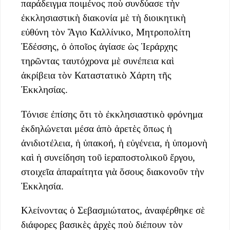
παράδειγμα ποιμένος ποὺ συνδύασε τὴν
ἐκκλησιαστικὴ διακονία μὲ τὴ διοικητικὴ
εὐθύνη τὸν Ἅγιο Καλλίνικο, Μητροπολίτη
Ἐδέσσης, ὁ ὁποῖος ἁγίασε ὡς Ἱεράρχης
τηρῶντας ταυτόχρονα μὲ συνέπεια καὶ
ἀκρίβεια τὸν Καταστατικὸ Χάρτη τῆς
Ἐκκλησίας.
Τόνισε ἐπίσης ὅτι τὸ ἐκκλησιαστικὸ φρόνημα
ἐκδηλώνεται μέσα ἀπὸ ἀρετὲς ὅπως ἡ
ἀνιδιοτέλεια, ἡ ὑπακοή, ἡ εὐγένεια, ἡ ὑπομονὴ
καὶ ἡ συνείδηση τοῦ ἱεραποστολικοῦ ἔργου,
στοιχεῖα ἀπαραίτητα γιὰ ὅσους διακονοῦν τὴν
Ἐκκλησία.
Κλείνοντας ὁ Σεβασμιώτατος, ἀναφέρθηκε σὲ
διάφορες βασικὲς ἀρχὲς ποὺ διέπουν τὸν