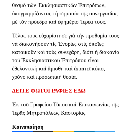
θεσμὸ τῶν Ἐκκλησιαστικῶν Ἐπιτρόπων,
ὑπογραμμίζοντας τὴ σημασία τῆς συνεργασίας
μὲ τὸν πρόεδρο καὶ ἐφημέριο Ἱερέα τους.
Τέλος τους εὐχαρίστησε γιὰ τὴν προθυμία τους
νὰ διακονήσουν τὶς Ἐνορίες στὶς ὁποῖες
κατοικοῦν καὶ τοὺς συνεχάρη, διότι ἡ διακονία
τοῦ Ἐκκλησιαστικοῦ Ἐπιτρόπου εἶναι
ἐθελοντικὴ καὶ ἄμισθη καὶ ἀπαιτεῖ κόπο,
χρόνο καὶ προσωπικὴ θυσία.
ΔΕΙΤΕ ΦΩΤΟΓΡΑΦΙΕΣ ΕΔΩ
Ἐκ τοῦ Γραφείου Τύπου καὶ Ἐπικοινωνίας τῆς
Ἱερᾶς Μητροπόλεως Καστορίας
Κοινοποίηση