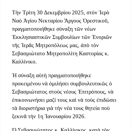
Τὴν Τρίτη 30 Δεκεμβρίου 2025, στὸν Ἱερὸ
Ναὸ Ἁγίου Νεκταρίου Ἄργους Ὀρεστικοῦ,
πραγματοποιήθηκε σύναξη τῶν νέων
Ἐκκλησιαστικῶν Συμβουλίων τῶν Ἐνοριῶν
τῆς Ἱερᾶς Μητροπόλεως μας, ἀπὸ τὸν
Σεβασμιώτατο Μητροπολίτη Καστορίας κ.
Καλλίνικο.
Ἡ σύναξη αὐτὴ πραγματοποιήθηκε
προκειμένου νὰ ὁμιλήσει συμβουλευτικῶς ὁ
Σεβασμιώτατος στοὺς νέους Ἐπιτρόπους, νὰ
ἐπικοινωνήσει μαζί τους καὶ νὰ τοὺς ἐπιδώσει
τὰ διοριστήρια γιὰ τὴν νέα τους θητεία ποὺ
ξεκινᾶ τὴν 1η Ἰανουαρίου 2026.
Ὁ Σεβασμιώτατος κ. Καλλίνικος, κατὰ τὸν