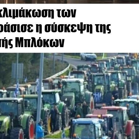
 κλιμάκωση των
άσισε η σύσκεψη της
πής Μπλόκων