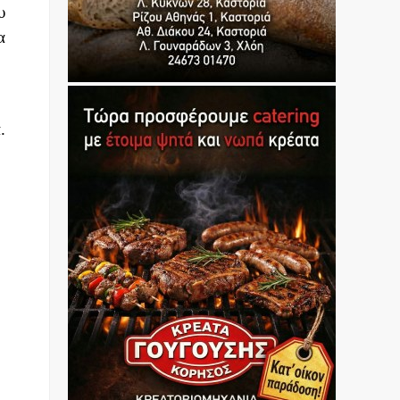
υ
α
.