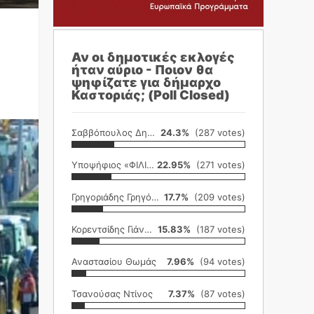
Αν οι δημοτικές εκλογές
ήταν αύριο - Ποιον θα
ψηφίζατε για δήμαρχο
Καστοριάς; (Poll Closed)
Σαββόπουλος Δημήτρης
24.3%
(287 votes)
Υποψήφιος «ΦΙΛΙΚΗ ΕΤΑΙΡΕΙΑ»
22.95%
(271 votes)
Γρηγοριάδης Γρηγόρης
17.7%
(209 votes)
Κορεντσίδης Γιάννης
15.83%
(187 votes)
Αναστασίου Θωμάς
7.96%
(94 votes)
Τσανούσας Ντίνος
7.37%
(87 votes)