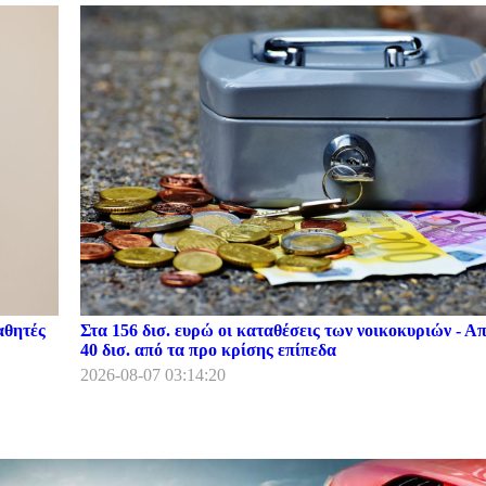
αθητές
Στα 156 δισ. ευρώ οι καταθέσεις των νοικοκυριών - Α
40 δισ. από τα προ κρίσης επίπεδα
2026-08-07 03:14:20