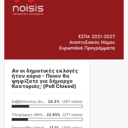
Αν οι δημοτικές εκλογές
ήταν αύριο - Ποιον θα
ψηφίζατε για δήμαρχο
Καστοριάς; (Poll Closed)
Σαββόπουλος Δημήτρης
24.3%
(287 votes)
Υποψήφιος «ΦΙΛΙΚΗ ΕΤΑΙΡΕΙΑ»
22.95%
(271 votes)
Γρηγοριάδης Γρηγόρης
17.7%
(209 votes)