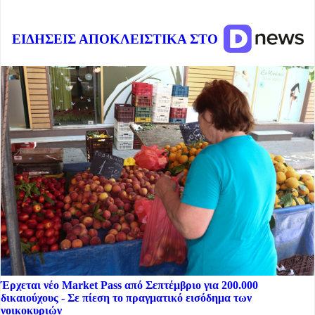
ΕΙΔΗΣΕΙΣ ΑΠΟΚΛΕΙΣΤΙΚΑ ΣΤΟ
Έρχεται νέο Market Pass από Σεπτέμβριο για 200.000
δικαιούχους - Σε πίεση το πραγματικό εισόδημα των
νοικοκυριών