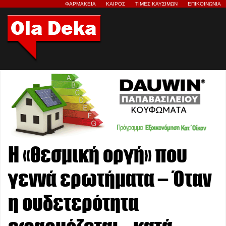
ΦΑΡΜΑΚΕΙΑ
ΚΑΙΡΟΣ
ΤΙΜΕΣ ΚΑΥΣΙΜΩΝ
ΕΠΙΚΟΙΝΩΝΙΑ
Η «θεσμική οργή» που
γεννά ερωτήματα – Όταν
η ουδετερότητα