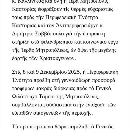
κ. Καλλίνικο
ς
καὶ ὅλη ἡ Ἱερὰ Μητρόπολις
Καστορίας ἐκφράζουν τὶς θερμὲς εὐχαριστίες
τους πρὸς τὴν Περιφερειακὴ Ἑνότητα
Καστοριᾶς καὶ τὸν Ἀντιπεριφερειάρχη κ.
Δημήτριο Σαββόπουλο γιὰ τὴν ἔμπρακτη
στήριξη στὸ φιλανθρωπικὸ καὶ κοινωνικὸ ἔργο
τῆς Ἱερᾶς Μητροπόλεως, ἐν ὄψει τῆς μεγάλης
ἑορτῆς τῶν Χριστουγέννων.
Στὶς 8 καὶ 9 Δεκεμβρίου 2025, ἡ Περιφερειακὴ
Ἑνότητα προέβη στὴ γενναιόδωρη προσφορὰ
τροφίμων μακρᾶς διάρκειας πρὸς τὸ Γενικὸ
Φιλόπτωχο Ταμεῖο τῆς Μητροπόλεως,
συμβάλλοντας οὐσιαστικὰ στὴν ἐνίσχυση τῶν
εὐπαθῶν οἰκογενειῶν τῆς περιοχῆς.
Τὰ προσφερόμενα δῶρα παρέλαβε ὁ Γενικὸς