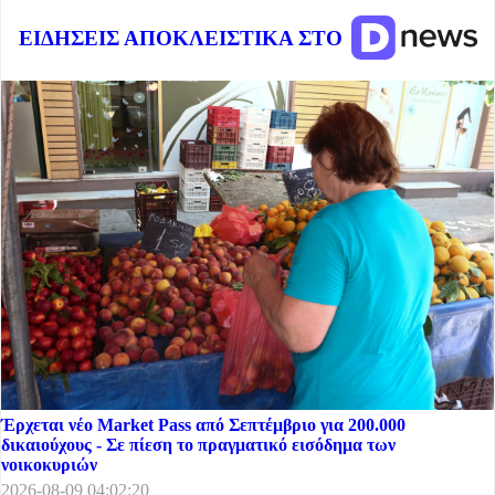
ΕΙΔΗΣΕΙΣ ΑΠΟΚΛΕΙΣΤΙΚΑ ΣΤΟ
Έρχεται νέο Market Pass από Σεπτέμβριο για 200.000
δικαιούχους - Σε πίεση το πραγματικό εισόδημα των
νοικοκυριών
2026-08-09 04:02:20