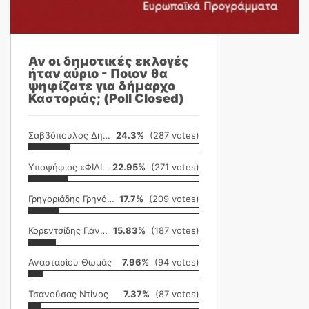
Αν οι δημοτικές εκλογές
ήταν αύριο - Ποιον θα
ψηφίζατε για δήμαρχο
Καστοριάς; (Poll Closed)
Σαββόπουλος Δημήτρης
24.3%
(287 votes)
Υποψήφιος «ΦΙΛΙΚΗ ΕΤΑΙΡΕΙΑ»
22.95%
(271 votes)
Γρηγοριάδης Γρηγόρης
17.7%
(209 votes)
Κορεντσίδης Γιάννης
15.83%
(187 votes)
Αναστασίου Θωμάς
7.96%
(94 votes)
Τσανούσας Ντίνος
7.37%
(87 votes)