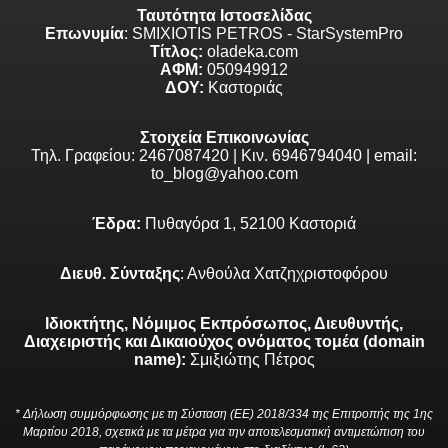
Ταυτότητα Ιστοσελίδας
Επωνυμία
: SMIXIOTIS PETROS - StarSystemPro
Τίτλος:
oladeka.com
ΑΦΜ:
050949912
ΔΟΥ:
Καστοριάς
Στοιχεία Επικοινωνίας
Τηλ. Γραφείου: 2467087420 | Κιν. 6946794040 | email:
to_blog@yahoo.com
Έδρα:
Πυθαγόρα 1, 52100 Καστοριά
Διευθ. Σύνταξης
: Ανθούλα Χατζηχριστοφόρου
Ιδιοκτήτης, Νόμιμος Εκπρόσωπος, Διευθυντής,
Διαχειριστής και Δικαιούχος ονόματος τομέα (domain
name):
Σμιξιώτης Πέτρος
* Δήλωση συμμόρφωσης με τη Σύσταση (ΕΕ) 2018/334 της Επιτροπής της 1ης
Μαρτίου 2018, σχετικά με τα μέτρα για την αποτελεσματική αντιμετώπιση του