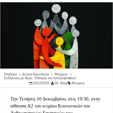
OlaDeka
Δυτική Μακεδονία
Φλώρινα
Εκδήλωση με θέμα: “Εθισμός και Αλληλοβοήθεια”
03/12/2025
Mr. Blog
Φλώρινα
Την Τετάρτη 10 Δεκεμβρίου, στις 19:30, στην
αίθουσα Α2 του κτιρίου Κοινωνικών και
Ανθρωπιστικών Επιστημών του