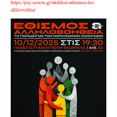
https://psy.uowm.gr/ekdilosi-ethismos-ke-
allilovoithia/