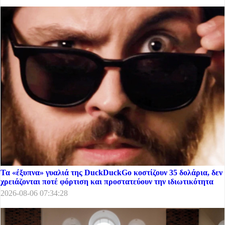
Τα «έξυπνα» γυαλιά της DuckDuckGo κοστίζουν 35 δολάρια, δεν
χρειάζονται ποτέ φόρτιση και προστατεύουν την ιδιωτικότητα
2026-08-06 07:34:28