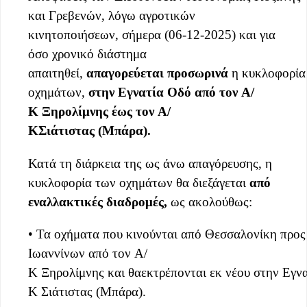
και Γρεβενών, λόγω αγροτικών
κινητοποιήσεων, σήμερα (06-12-2025) και για
όσο χρονικό διάστημα
απαιτηθεί,
απαγορεύεται
π
ροσωρινά
η κυκλοφορία
οχημάτων,
στην Εγνατία Οδό
από
τον
Α
/
Κ
Ξηρολίμνης
έως
τον
Α
/
Κ
Σιάτιστας
(
Μπάρα
)
.
Κατά τη διάρκεια της ως άνω απαγόρευσης, η
κυκλοφορία των οχημάτων θα διεξάγεται
από
εναλλακτικ
ές
διαδρομ
ές
,
ως ακολούθως:
• Τα οχήματα που κινούνται από Θεσσαλονίκη προς
Ιωαννίνων από τον Α/
Κ Ξηρολίμνης και θαεκτρέπονται εκ νέου στην Εγν
Κ Σιάτιστας (Μπάρα).