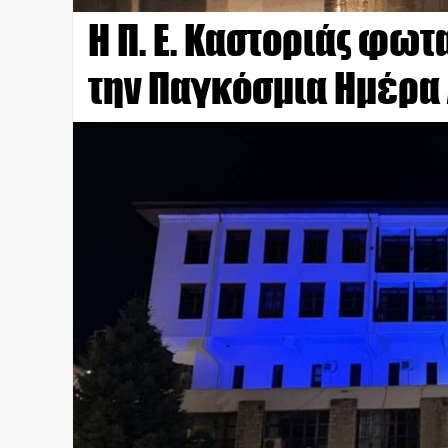
Η Π. Ε. Καστοριάς φωτ
την Παγκόσμια Ημέρα