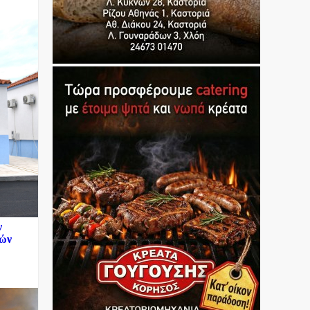
ν
κών