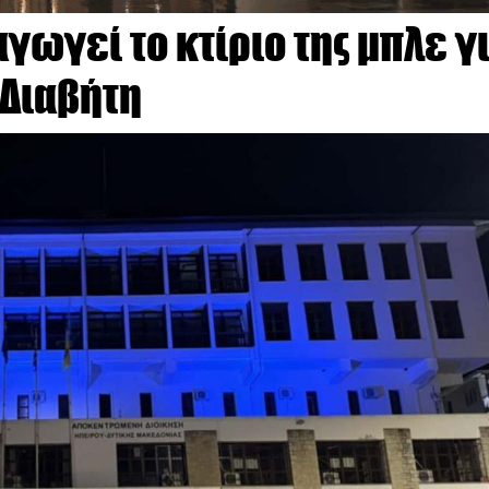
αγωγεί το κτίριο της μπλε γ
 Διαβήτη