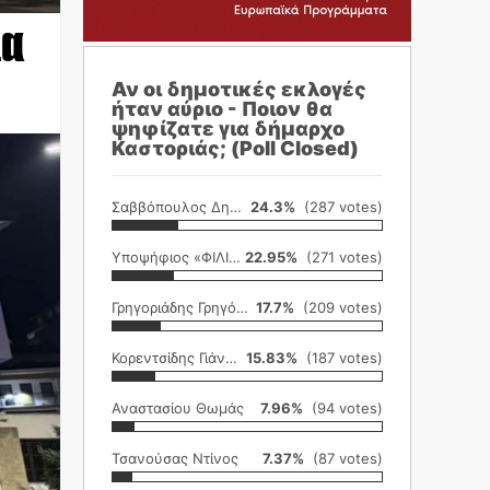
ια
Αν οι δημοτικές εκλογές
ήταν αύριο - Ποιον θα
ψηφίζατε για δήμαρχο
Καστοριάς; (Poll Closed)
Σαββόπουλος Δημήτρης
24.3%
(287 votes)
Υποψήφιος «ΦΙΛΙΚΗ ΕΤΑΙΡΕΙΑ»
22.95%
(271 votes)
Γρηγοριάδης Γρηγόρης
17.7%
(209 votes)
Κορεντσίδης Γιάννης
15.83%
(187 votes)
Αναστασίου Θωμάς
7.96%
(94 votes)
Τσανούσας Ντίνος
7.37%
(87 votes)