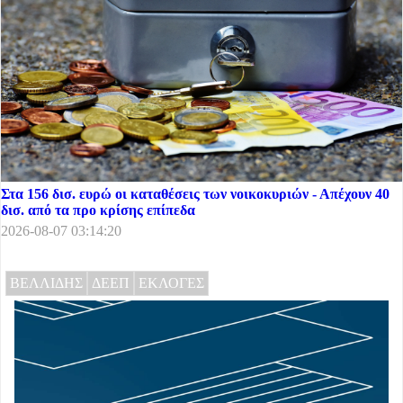
Στα 156 δισ. ευρώ οι καταθέσεις των νοικοκυριών - Απέχουν 40
δισ. από τα προ κρίσης επίπεδα
2026-08-07 03:14:20
ΒΕΛΛΙΔΗΣ
ΔΕΕΠ
ΕΚΛΟΓΕΣ