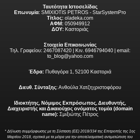
Ταυτότητα Ιστοσελίδας
Επωνυμία
: SMIXIOTIS PETROS - StarSystemPro
Τίτλος:
oladeka.com
ΑΦΜ:
050949912
ΔΟΥ:
Καστοριάς
Στοιχεία Επικοινωνίας
Τηλ. Γραφείου: 2467087420 | Κιν. 6946794040 | email:
to_blog@yahoo.com
Έδρα:
Πυθαγόρα 1, 52100 Καστοριά
Διευθ. Σύνταξης
: Ανθούλα Χατζηχριστοφόρου
Ιδιοκτήτης, Νόμιμος Εκπρόσωπος, Διευθυντής,
Διαχειριστής και Δικαιούχος ονόματος τομέα (domain
name):
Σμιξιώτης Πέτρος
* Δήλωση συμμόρφωσης με τη Σύσταση (ΕΕ) 2018/334 της Επιτροπής της 1ης
Μαρτίου 2018, σχετικά με τα μέτρα για την αποτελεσματική αντιμετώπιση του