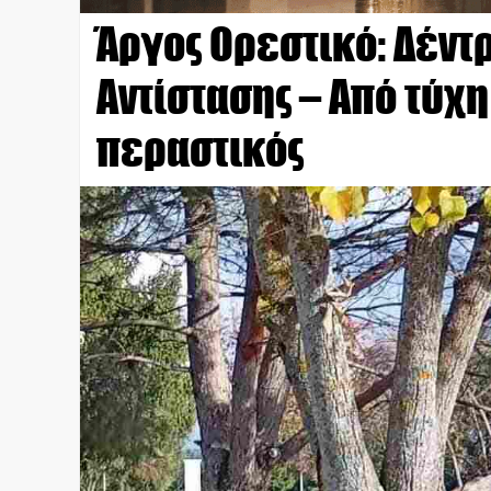
Άργος Ορεστικό: Δέντ
Αντίστασης – Από τύχ
περαστικός