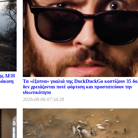
της ΔΕΗ
Τα «έξυπνα» γυαλιά της DuckDuckGo κοστίζουν 35 δο
ωράκιση
δεν χρειάζονται ποτέ φόρτιση και προστατεύουν την
ιδιωτικότητα
2026-08-06 07:34:28