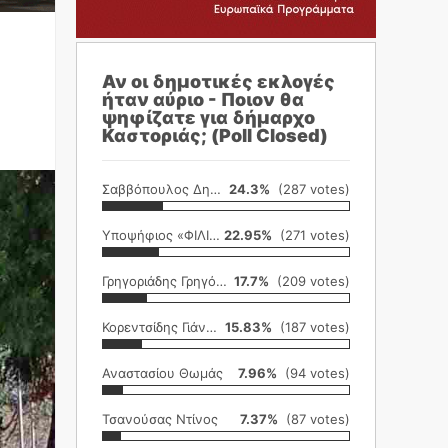
Αν οι δημοτικές εκλογές
ήταν αύριο - Ποιον θα
ψηφίζατε για δήμαρχο
Καστοριάς; (Poll Closed)
Σαββόπουλος Δημήτρης
24.3%
(287 votes)
Υποψήφιος «ΦΙΛΙΚΗ ΕΤΑΙΡΕΙΑ»
22.95%
(271 votes)
Γρηγοριάδης Γρηγόρης
17.7%
(209 votes)
Κορεντσίδης Γιάννης
15.83%
(187 votes)
Αναστασίου Θωμάς
7.96%
(94 votes)
Τσανούσας Ντίνος
7.37%
(87 votes)